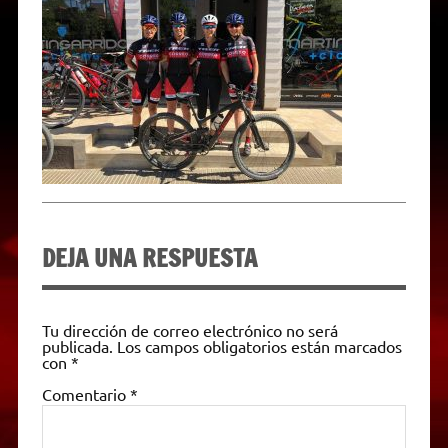
A
r
e
o
n
i
F
p
a
r
o
g
n
r
p
m
k
e
k
i
r
e
n
d
l
y
DEJA UNA RESPUESTA
Tu dirección de correo electrónico no será
publicada.
Los campos obligatorios están marcados
con
*
Comentario
*