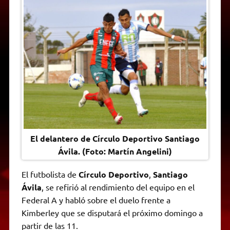
t
e
t
e
s
y
i
n
s
g
t
b
e
L
l
t
A
r
e
o
n
i
F
p
a
r
o
g
n
r
p
m
k
e
k
i
r
e
n
d
l
y
El delantero de Círculo Deportivo Santiago
Ávila. (Foto: Martín Angelini)
El futbolista de
Círculo Deportivo
,
Santiago
Ávila
, se refirió al rendimiento del equipo en el
Federal A y habló sobre el duelo frente a
Kimberley que se disputará el próximo domingo a
partir de las 11.