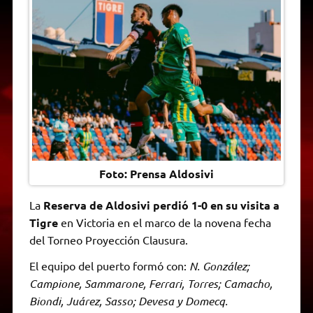
A
r
e
o
n
i
F
p
a
r
o
g
n
r
p
m
k
e
k
i
r
e
n
d
l
y
Foto: Prensa Aldosivi
La
Reserva de Aldosivi perdió 1-0 en su visita a
Tigre
en Victoria en el marco de la novena fecha
del Torneo Proyección Clausura.
El equipo del puerto formó con:
N. González;
Campione, Sammarone, Ferrari, Torres; Camacho,
Biondi, Juárez, Sasso; Devesa y Domecq.