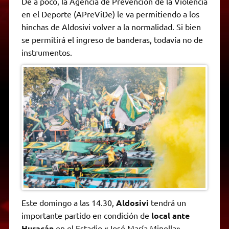
De a poco, la Agencia de Prevención de la Violencia
t
e
t
e
s
y
i
n
en el Deporte (APreViDe) le va permitiendo a los
s
g
t
b
e
L
l
t
A
r
e
o
n
i
F
hinchas de Aldosivi volver a la normalidad. Si bien
p
a
r
o
g
n
r
p
m
k
e
k
i
se permitirá el ingreso de banderas, todavía no de
r
e
instrumentos.
n
d
l
y
Este domingo a las 14.30,
Aldosivi
tendrá un
importante partido en condición de
local ante
Huracán
en el Estadio «José María Minella»