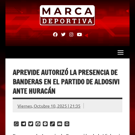
Skip
to
content
fab
fab
fab
fab
fa-
fa-
fa-
fa-
facebook
twitter
instagram
youtube
APREVIDE AUTORIZÓ LA PRESENCIA DE
BANDERAS EN EL PARTIDO DE ALDOSIVI
ANTE HURACÁN
Viernes, Octubre 10, 2025 | 21:35
W
T
T
F
M
C
E
P
h
e
w
a
e
o
m
r
a
l
i
c
s
p
a
i