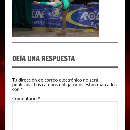
p
m
k
e
k
i
r
e
n
d
l
y
DEJA UNA RESPUESTA
Tu dirección de correo electrónico no será
publicada.
Los campos obligatorios están marcados
con
*
Comentario
*