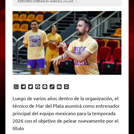
W
T
T
F
M
C
E
P
h
e
w
a
e
o
m
r
a
l
i
c
s
p
a
i
Luego de varios años dentro de la organización, el
t
e
t
e
s
y
i
n
técnico de Mar del Plata asumirá como entrenador
s
g
t
b
e
L
l
t
A
r
e
o
n
i
F
principal del equipo mexicano para la temporada
p
a
r
o
g
n
r
p
m
k
e
k
i
2026 con el objetivo de pelear nuevamente por el
r
e
título
n