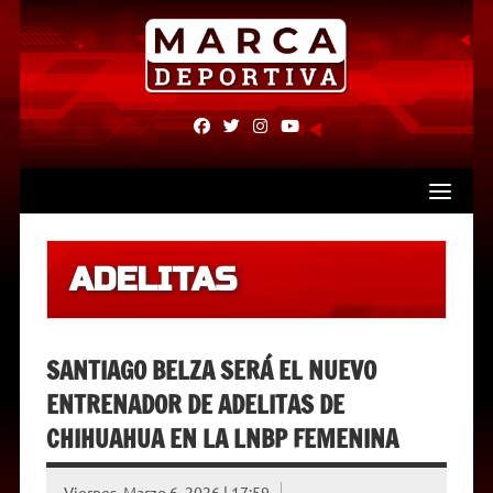
Skip
to
content
fab
fab
fab
fab
fa-
fa-
fa-
fa-
facebook
twitter
instagram
youtube
ADELITAS
SANTIAGO BELZA SERÁ EL NUEVO
ENTRENADOR DE ADELITAS DE
CHIHUAHUA EN LA LNBP FEMENINA
Viernes, Marzo 6, 2026 | 17:59