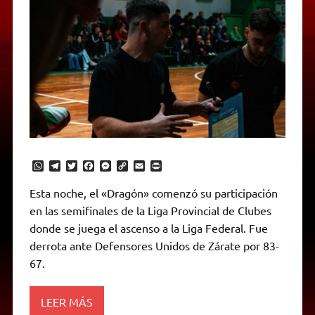
W
T
T
F
M
C
E
P
h
e
w
a
e
o
m
r
a
l
i
c
s
p
a
i
Esta noche, el «Dragón» comenzó su participación
t
e
t
e
s
y
i
n
en las semifinales de la Liga Provincial de Clubes
s
g
t
b
e
L
l
t
A
r
e
o
n
i
F
donde se juega el ascenso a la Liga Federal. Fue
p
a
r
o
g
n
r
p
m
k
e
k
i
derrota ante Defensores Unidos de Zárate por 83-
r
e
67.
n
d
l
y
LEER MÁS