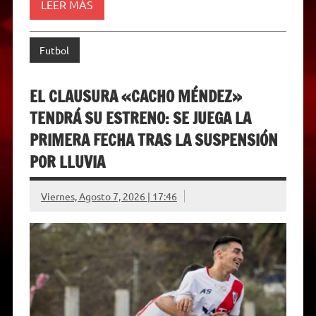
LEER MÁS
l
y
Futbol
EL CLAUSURA «CACHO MÉNDEZ»
TENDRÁ SU ESTRENO: SE JUEGA LA
PRIMERA FECHA TRAS LA SUSPENSIÓN
POR LLUVIA
Viernes, Agosto 7, 2026 | 17:46