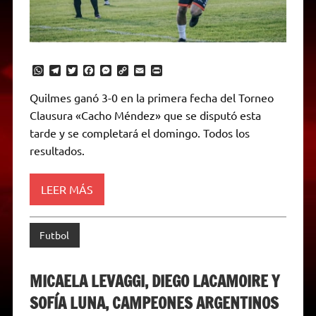
W
T
T
F
M
C
E
P
h
e
w
a
e
o
m
r
a
l
i
c
s
p
a
i
Quilmes ganó 3-0 en la primera fecha del Torneo
t
e
t
e
s
y
i
n
Clausura «Cacho Méndez» que se disputó esta
s
g
t
b
e
L
l
t
A
r
e
o
n
i
F
tarde y se completará el domingo. Todos los
p
a
r
o
g
n
r
p
m
k
e
k
i
resultados.
r
e
n
d
LEER MÁS
l
y
Futbol
MICAELA LEVAGGI, DIEGO LACAMOIRE Y
SOFÍA LUNA, CAMPEONES ARGENTINOS