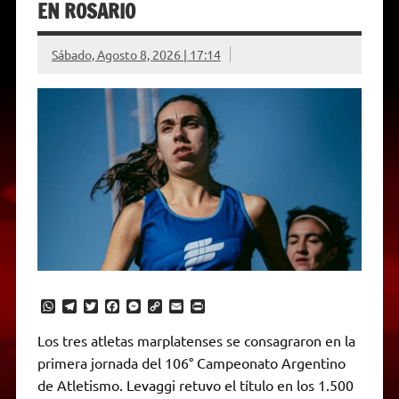
EN ROSARIO
Sábado, Agosto 8, 2026 | 17:14
W
T
T
F
M
C
E
P
h
e
w
a
e
o
m
r
a
l
i
c
s
p
a
i
Los tres atletas marplatenses se consagraron en la
t
e
t
e
s
y
i
n
primera jornada del 106° Campeonato Argentino
s
g
t
b
e
L
l
t
A
r
e
o
n
i
F
de Atletismo. Levaggi retuvo el título en los 1.500
p
a
r
o
g
n
r