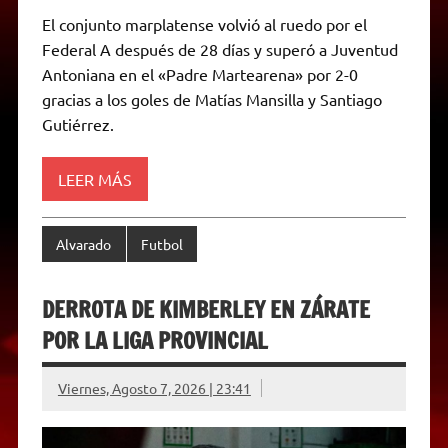
h
e
w
a
e
o
m
r
a
l
i
c
s
p
a
i
El conjunto marplatense volvió al ruedo por el
t
e
t
e
s
y
i
n
Federal A después de 28 días y superó a Juventud
s
g
t
b
e
L
l
t
A
r
e
o
n
i
F
Antoniana en el «Padre Martearena» por 2-0
p
a
r
o
g
n
r
p
m
k
e
k
i
gracias a los goles de Matías Mansilla y Santiago
r
e
Gutiérrez.
n
d
l
y
LEER MÁS
Alvarado
Futbol
DERROTA DE KIMBERLEY EN ZÁRATE
POR LA LIGA PROVINCIAL
Viernes, Agosto 7, 2026 | 23:41