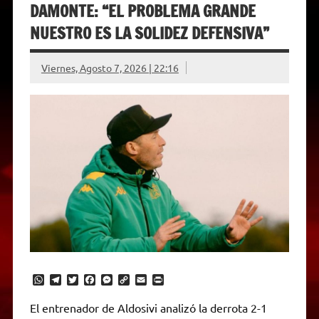
DAMONTE: “EL PROBLEMA GRANDE
NUESTRO ES LA SOLIDEZ DEFENSIVA”
Viernes, Agosto 7, 2026 | 22:16
W
T
T
F
M
C
E
P
h
e
w
a
e
o
m
r
a
l
i
c
s
p
a
i
El entrenador de Aldosivi analizó la derrota 2-1
t
e
t
e
s
y
i
n