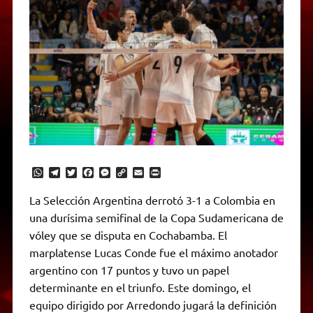
W
T
T
F
M
C
E
P
h
e
w
a
e
o
m
r
a
l
i
c
s
p
a
i
La Selección Argentina derrotó 3-1 a Colombia en
t
e
t
e
s
y
i
n
una durísima semifinal de la Copa Sudamericana de
s
g
t
b
e
L
l
t
A
r
e
o
n
i
F
vóley que se disputa en Cochabamba. El
p
a
r
o
g
n
r
p
m
k
e
k
i
marplatense Lucas Conde fue el máximo anotador
r
e
argentino con 17 puntos y tuvo un papel
n
d
determinante en el triunfo. Este domingo, el
l
equipo dirigido por Arredondo jugará la definición
y