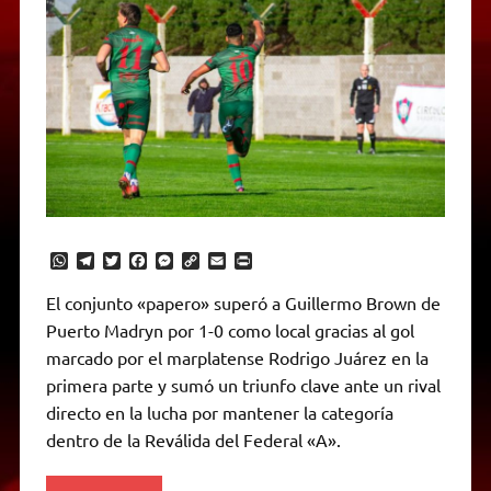
W
T
T
F
M
C
E
P
h
e
w
a
e
o
m
r
a
l
i
c
s
p
a
i
El conjunto «papero» superó a Guillermo Brown de
t
e
t
e
s
y
i
n
Puerto Madryn por 1-0 como local gracias al gol
s
g
t
b
e
L
l
t
A
r
e
o
n
i
F
marcado por el marplatense Rodrigo Juárez en la
p
a
r
o
g
n
r
p
m
k
e
k
i
primera parte y sumó un triunfo clave ante un rival
r
e
directo en la lucha por mantener la categoría
n
d
dentro de la Reválida del Federal «A».
l
y