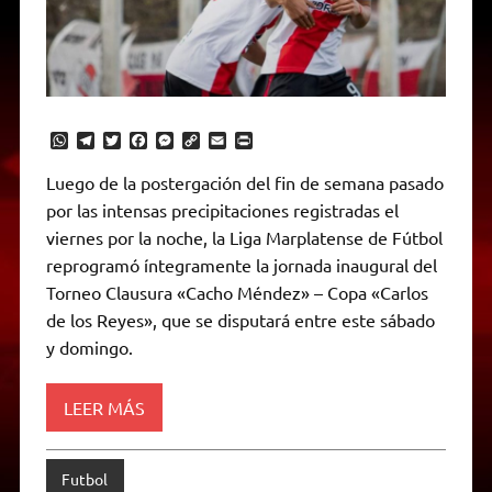
W
T
T
F
M
C
E
P
h
e
w
a
e
o
m
r
a
l
i
c
s
p
a
i
Luego de la postergación del fin de semana pasado
t
e
t
e
s
y
i
n
por las intensas precipitaciones registradas el
s
g
t
b
e
L
l
t
A
r
e
o
n
i
F
viernes por la noche, la Liga Marplatense de Fútbol
p
a
r
o
g
n
r
p
m
k
e
k
i
reprogramó íntegramente la jornada inaugural del
r
e
Torneo Clausura «Cacho Méndez» – Copa «Carlos
n
d
de los Reyes», que se disputará entre este sábado
l
y domingo.
y
LEER MÁS
Futbol