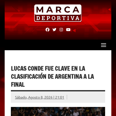
Skip
to
content
fab
fab
fab
fab
fa-
fa-
fa-
fa-
facebook
twitter
instagram
youtube
LUCAS CONDE FUE CLAVE EN LA
CLASIFICACIÓN DE ARGENTINA A LA
FINAL
Sábado, Agosto 8, 2026 | 21:01