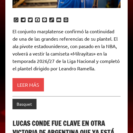
W
T
T
F
M
C
E
P
h
e
w
a
e
o
m
r
a
l
i
c
s
p
a
i
El conjunto marplatense confirmó la continuidad
t
e
t
e
s
y
i
n
de una de las grandes referencias de su plantel. El
s
g
t
b
e
L
l
t
A
r
e
o
n
i
F
ala pivote estadounidense, con pasado en la NBA,
p
a
r
o
g
n
r
p
m
k
e
k
i
volverá a vestir la camiseta «Milrayitas» en la
r
e
temporada 2026/27 de la Liga Nacional y completó
n
d
el plantel dirigido por Leandro Ramella.
l
y
LEER MÁS
Basquet
LUCAS CONDE FUE CLAVE EN OTRA
VICTORIA DE ARGENTINA QUE YA ESTÁ