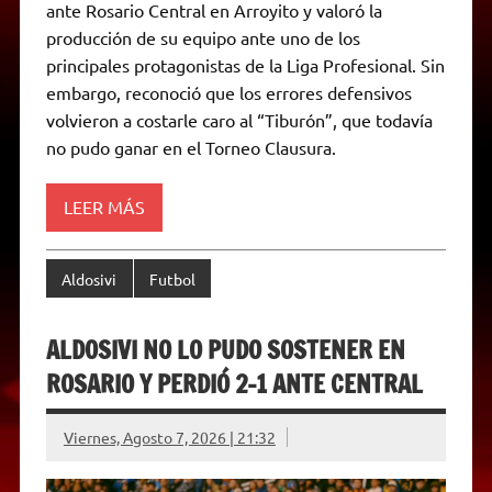
ante Rosario Central en Arroyito y valoró la
s
g
t
b
e
L
l
t
A
r
e
o
n
i
F
producción de su equipo ante uno de los
p
a
r
o
g
n
r
p
m
k
e
k
i
principales protagonistas de la Liga Profesional. Sin
r
e
embargo, reconoció que los errores defensivos
n
d
volvieron a costarle caro al “Tiburón”, que todavía
l
no pudo ganar en el Torneo Clausura.
y
LEER MÁS
Aldosivi
Futbol
ALDOSIVI NO LO PUDO SOSTENER EN
ROSARIO Y PERDIÓ 2-1 ANTE CENTRAL
Viernes, Agosto 7, 2026 | 21:32