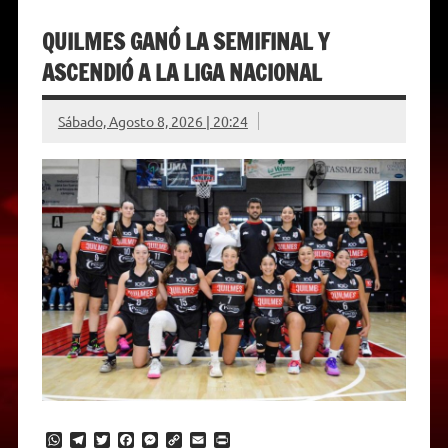
QUILMES GANÓ LA SEMIFINAL Y
ASCENDIÓ A LA LIGA NACIONAL
Sábado, Agosto 8, 2026 | 20:24
W
T
T
F
M
C
E
P