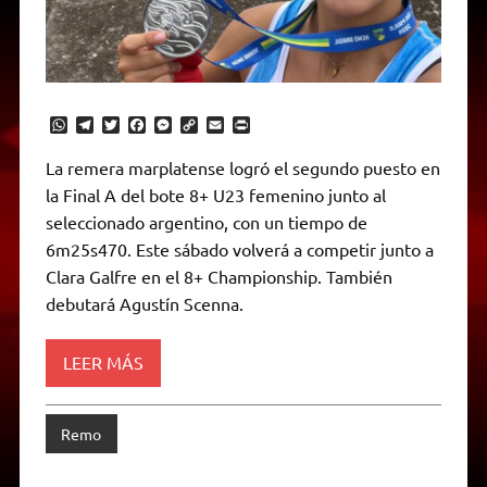
W
T
T
F
M
C
E
P
h
e
w
a
e
o
m
r
a
l
i
c
s
p
a
i
La remera marplatense logró el segundo puesto en
t
e
t
e
s
y
i
n
la Final A del bote 8+ U23 femenino junto al
s
g
t
b
e
L
l
t
A
r
e
o
n
i
F
seleccionado argentino, con un tiempo de
p
a
r
o
g
n
r
p
m
k
e
k
i
6m25s470. Este sábado volverá a competir junto a
r
e
Clara Galfre en el 8+ Championship. También
n
d
debutará Agustín Scenna.
l
y
LEER MÁS
Remo