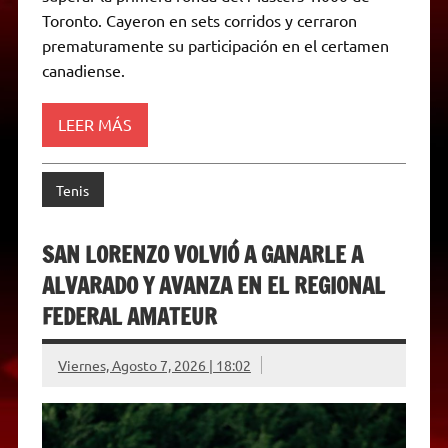
p
a
r
o
g
n
r
p
m
k
e
k
i
Toronto. Cayeron en sets corridos y cerraron
r
e
prematuramente su participación en el certamen
n
d
canadiense.
l
y
LEER MÁS
Tenis
SAN LORENZO VOLVIÓ A GANARLE A
ALVARADO Y AVANZA EN EL REGIONAL
FEDERAL AMATEUR
Viernes, Agosto 7, 2026 | 18:02