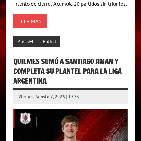
intento de cierre. Acumula 20 partidos sin triunfos.
y
LEER MÁS
Aldosivi
Futbol
QUILMES SUMÓ A SANTIAGO AMAN Y
COMPLETA SU PLANTEL PARA LA LIGA
ARGENTINA
Viernes, Agosto 7, 2026 | 19:33