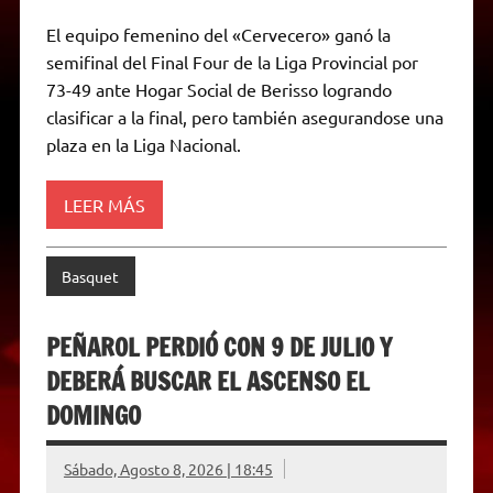
h
e
w
a
e
o
m
r
a
l
i
c
s
p
a
i
El equipo femenino del «Cervecero» ganó la
t
e
t
e
s
y
i
n
semifinal del Final Four de la Liga Provincial por
s
g
t
b
e
L
l
t
A
r
e
o
n
i
F
73-49 ante Hogar Social de Berisso logrando
p
a
r
o
g
n
r
p
m
k
e
k
i
clasificar a la final, pero también asegurandose una
r
e
plaza en la Liga Nacional.
n
d
l
y
LEER MÁS
Basquet
PEÑAROL PERDIÓ CON 9 DE JULIO Y
DEBERÁ BUSCAR EL ASCENSO EL
DOMINGO
Sábado, Agosto 8, 2026 | 18:45