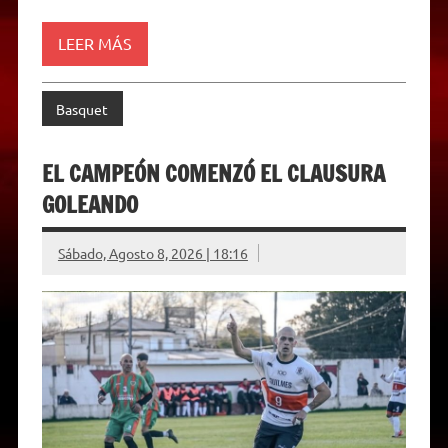
d
l
y
LEER MÁS
Basquet
EL CAMPEÓN COMENZÓ EL CLAUSURA
GOLEANDO
Sábado, Agosto 8, 2026 | 18:16