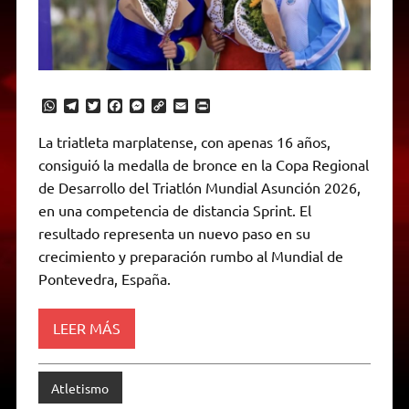
W
T
T
F
M
C
E
P
h
e
w
a
e
o
m
r
a
l
i
c
s
p
a
i
La triatleta marplatense, con apenas 16 años,
t
e
t
e
s
y
i
n
consiguió la medalla de bronce en la Copa Regional
s
g
t
b
e
L
l
t
A
r
e
o
n
i
F
de Desarrollo del Triatlón Mundial Asunción 2026,
p
a
r
o
g
n
r
p
m
k
e
k
i
en una competencia de distancia Sprint. El
r
e
resultado representa un nuevo paso en su
n
d
crecimiento y preparación rumbo al Mundial de
l
Pontevedra, España.
y
LEER MÁS
Atletismo