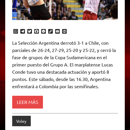
W
T
T
F
M
C
E
P
h
e
w
a
e
o
m
r
a
l
i
c
s
p
a
i
La Selección Argentina derrotó 3-1 a Chile, con
t
e
t
e
s
y
i
n
parciales de 26-24, 27-29, 25-20 y 25-22, y cerró la
s
g
t
b
e
L
l
t
A
r
e
o
n
i
F
fase de grupos de la Copa Sudamericana en el
p
a
r
o
g
n
r
p
m
k
e
k
i
primer puesto del Grupo A. El marplatense Lucas
r
e
Conde tuvo una destacada actuación y aportó 8
n
d
puntos. Este sábado, desde las 16.30, Argentina
l
enfrentará a Colombia por las semifinales.
y
LEER MÁS
Voley