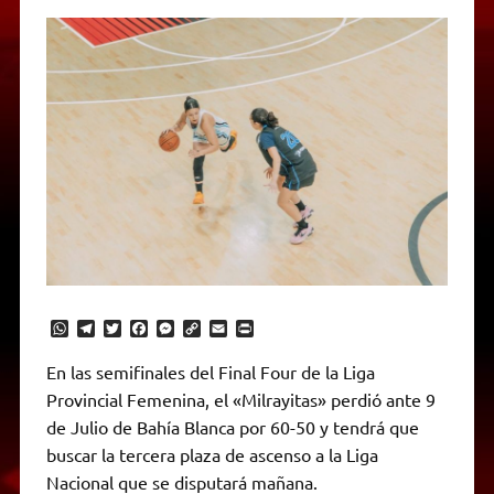
W
T
T
F
M
C
E
P
h
e
w
a
e
o
m
r
a
l
i
c
s
p
a
i
En las semifinales del Final Four de la Liga
t
e
t
e
s
y
i
n
Provincial Femenina, el «Milrayitas» perdió ante 9
s
g
t
b
e
L
l
t
A
r
e
o
n
i
F
de Julio de Bahía Blanca por 60-50 y tendrá que
p
a
r
o
g
n
r
p
m
k
e
k
i
buscar la tercera plaza de ascenso a la Liga
r
e
Nacional que se disputará mañana.
n