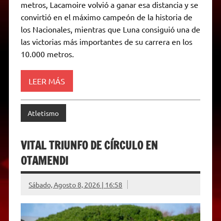
p
m
k
e
k
i
metros, Lacamoire volvió a ganar esa distancia y se
r
e
convirtió en el máximo campeón de la historia de
n
d
los Nacionales, mientras que Luna consiguió una de
l
las victorias más importantes de su carrera en los
y
10.000 metros.
LEER MÁS
Atletismo
VITAL TRIUNFO DE CÍRCULO EN
OTAMENDI
Sábado, Agosto 8, 2026 | 16:58