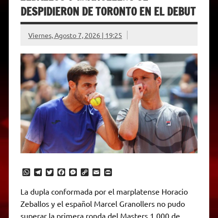
DESPIDIERON DE TORONTO EN EL DEBUT
Viernes, Agosto 7, 2026 | 19:25
W
T
T
F
M
C
E
P
h
e
w
a
e
o
m
r
a
l
i
c
s
p
a
i
La dupla conformada por el marplatense Horacio
t
e
t
e
s
y
i
n
Zeballos y el español Marcel Granollers no pudo
s
g
t
b
e
L
l
t
A
r
e
o
n
i
F
superar la primera ronda del Masters 1.000 de