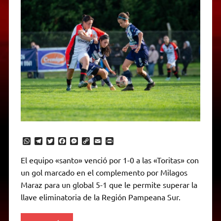
W
T
T
F
M
C
E
P
h
e
w
a
e
o
m
r
a
l
i
c
s
p
a
i
El equipo «santo» venció por 1-0 a las «Toritas» con
t
e
t
e
s
y
i
n
un gol marcado en el complemento por Milagos
s
g
t
b
e
L
l
t
A
r
e
o
n
i
F
Maraz para un global 5-1 que le permite superar la
p
a
r
o
g
n
r
p
m
k
e
k
i
llave eliminatoria de la Región Pampeana Sur.
r
e
n
d