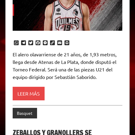
W
T
T
F
M
C
E
P
h
e
w
a
e
o
m
r
a
l
i
c
s
p
a
i
El alero olavarriense de 21 años, de 1,93 metros,
t
e
t
e
s
y
i
n
llega desde Atenas de La Plata, donde disputó el
s
g
t
b
e
L
l
t
A
r
e
o
n
i
F
Torneo Federal. Será una de las piezas U21 del
p
a
r
o
g
n
r
p
m
k
e
k
i
equipo dirigido por Sebastián Saborido.
r
e
n
d
LEER MÁS
l
y
Basquet
ZEBALLOS Y GRANOLLERS SE