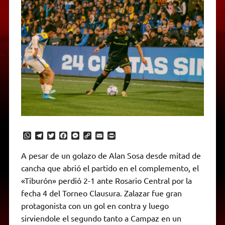
W
T
T
F
M
C
E
P
h
e
w
a
e
o
m
r
a
l
i
c
s
p
a
i
A pesar de un golazo de Alan Sosa desde mitad de
t
e
t
e
s
y
i
n
cancha que abrió el partido en el complemento, el
s
g
t
b
e
L
l
t
A
r
e
o
n
i
F
«Tiburón» perdió 2-1 ante Rosario Central por la
p
a
r
o
g
n
r
p
m
k
e
k
i
fecha 4 del Torneo Clausura. Zalazar fue gran
r
e
protagonista con un gol en contra y luego
n
d
sirviendole el segundo tanto a Campaz en un
l