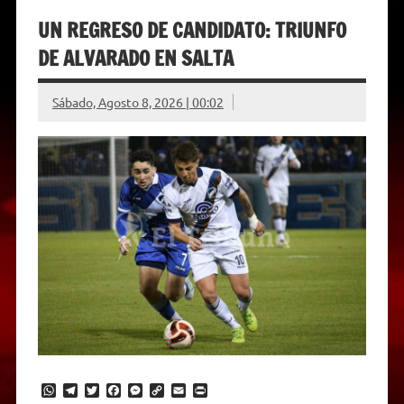
UN REGRESO DE CANDIDATO: TRIUNFO
DE ALVARADO EN SALTA
Sábado, Agosto 8, 2026 | 00:02
W
T
T
F
M
C
E
P