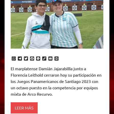
W
T
T
F
M
C
E
P
h
e
w
a
e
o
m
r
a
l
i
c
s
p
a
i
El marplatense Damián Jajarabillla junto a
t
e
t
e
s
y
i
n
Florencia Leithold cerraron hoy su participación en
s
g
t
b
e
L
l
t
A
r
e
o
n
i
F
los Juegos Panamericanos de Santiago 2023 con
p
a
r
o
g
n
r
p
m
k
e
k
i
un octavo puesto en la competencia por equipos
r
e
mixta de Arco Recurvo.
n
d
l
y
LEER MÁS