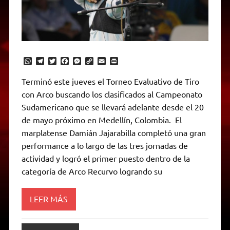
W
T
T
F
M
C
E
P
h
e
w
a
e
o
m
r
a
l
i
c
s
p
a
i
Terminó este jueves el Torneo Evaluativo de Tiro
t
e
t
e
s
y
i
n
con Arco buscando los clasificados al Campeonato
s
g
t
b
e
L
l
t
A
r
e
o
n
i
F
Sudamericano que se llevará adelante desde el 20
p
a
r
o
g
n
r
p
m
k
e
k
i
de mayo próximo en Medellín, Colombia. El
r
e
marplatense Damián Jajarabilla completó una gran
n
d
performance a lo largo de las tres jornadas de
l
actividad y logró el primer puesto dentro de la
y
categoría de Arco Recurvo logrando su
LEER MÁS