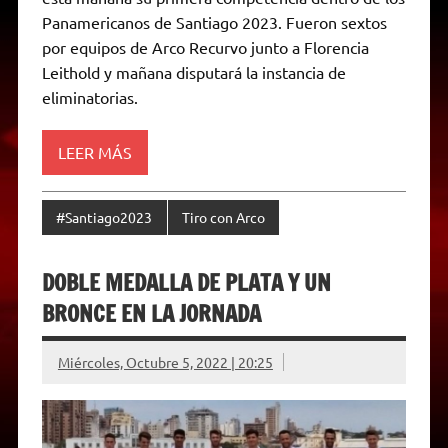
A
r
e
o
n
i
F
Panamericanos de Santiago 2023. Fueron sextos
p
a
r
o
g
n
r
p
m
k
e
k
i
por equipos de Arco Recurvo junto a Florencia
r
e
Leithold y mañana disputará la instancia de
n
d
eliminatorias.
l
y
LEER MÁS
#Santiago2023
Tiro con Arco
DOBLE MEDALLA DE PLATA Y UN
BRONCE EN LA JORNADA
Miércoles, Octubre 5, 2022 | 20:25