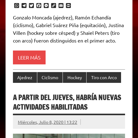
W
T
T
F
M
C
E
P
h
e
w
a
e
o
m
r
a
l
i
c
s
p
a
i
Gonzalo Moncada (ajedrez), Ramón Echandía
t
e
t
e
s
y
i
n
(ciclismo), Gabriel Suárez Piña (equitación), Justina
s
g
t
b
e
L
l
t
A
r
e
o
n
i
F
Villen (hockey sobre césped) y Shaiel Peters (tiro
p
a
r
o
g
n
r
p
m
k
e
k
i
con arco) fueron distinguidos en el primer acto.
r
e
n
d
LEER MÁS
l
y
Ajedrez
Ciclismo
Hockey
Tiro con Arco
A PARTIR DEL JUEVES, HABRÍA NUEVAS
ACTIVIDADES HABILITADAS
Miércoles, Julio 8, 2020 | 13:22