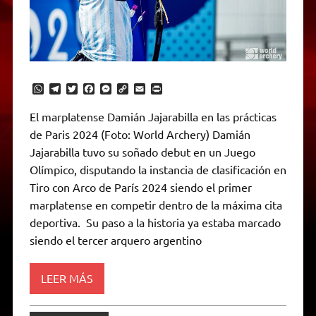
W
T
T
F
M
C
E
P
h
e
w
a
e
o
m
r
a
l
i
c
s
p
a
i
El marplatense Damián Jajarabilla en las prácticas
t
e
t
e
s
y
i
n
de Paris 2024 (Foto: World Archery) Damián
s
g
t
b
e
L
l
t
A
r
e
o
n
i
F
Jajarabilla tuvo su soñado debut en un Juego
p
a
r
o
g
n
r
p
m
k
e
k
i
Olímpico, disputando la instancia de clasificación en
r
e
Tiro con Arco de París 2024 siendo el primer
n
d
marplatense en competir dentro de la máxima cita
l
deportiva. Su paso a la historia ya estaba marcado
y
siendo el tercer arquero argentino
LEER MÁS