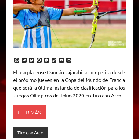
W
T
T
F
M
C
E
P
h
e
w
a
e
o
m
r
a
l
i
c
s
p
a
i
El marplatense Damián Jajarabilla competirá desde
t
e
t
e
s
y
i
n
el próximo jueves en la Copa del Mundo de Francia
s
g
t
b
e
L
l
t
A
r
e
o
n
i
F
que será la última instancia de clasificación para los
p
a
r
o
g
n
r
p
m
k
e
k
i
Juegos Olímpicos de Tokio 2020 en Tiro con Arco.
r
e
n
d
LEER MÁS
l
y
Tiro con Arco