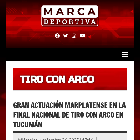
Skip
to
content
fab
fab
fab
fab
fa-
fa-
fa-
fa-
facebook
twitter
instagram
youtube
TIRO CON ARCO
GRAN ACTUACIÓN MARPLATENSE EN LA
FINAL NACIONAL DE TIRO CON ARCO EN
TUCUMÁN
Miércoles, Noviembre 26, 2025 | 17:16