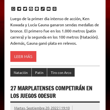
W
T
T
F
M
C
E
P
h
e
w
a
e
o
m
r
a
l
i
c
s
p
a
i
Luego de la primer dia intenso de acción, Ken
t
e
t
e
s
y
i
n
Kuwada y Lucía Gauna ganaron sendas medallas de
s
g
t
b
e
L
l
t
A
r
e
o
n
i
F
bronce. El primero fue en los 1.000 metros (patin
p
a
r
o
g
n
r
p
m
k
e
k
i
carrera) y la segunda en los 100 metros (Natación).
r
e
Además, Gauna ganó plata en relevos.
n
d
l
y
LEER MÁS
Natación
Patin
Tiro con Arco
27 MARPLATENSES COMPETIRÁN EN
LOS JUEGOS ODESUR
Martes, Septiembre 20, 2022 | 19:10