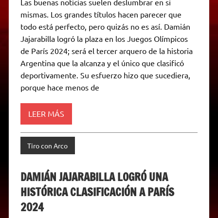
Las buenas noticias suelen deslumbrar en si
t
e
t
e
s
y
i
n
mismas. Los grandes títulos hacen parecer que
s
g
t
b
e
L
l
t
A
r
e
o
n
i
F
todo está perfecto, pero quizás no es así. Damián
p
a
r
o
g
n
r
p
m
k
e
k
i
Jajarabilla logró la plaza en los Juegos Olímpicos
r
e
de París 2024; será el tercer arquero de la historia
n
d
Argentina que la alcanza y el único que clasificó
l
deportivamente. Su esfuerzo hizo que sucediera,
y
porque hace menos de
LEER MÁS
Tiro con Arco
DAMIÁN JAJARABILLA LOGRÓ UNA
HISTÓRICA CLASIFICACIÓN A PARÍS
2024