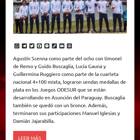
W
T
T
F
M
C
E
P
h
e
w
a
e
o
m
r
a
l
i
c
s
p
a
i
Agustín Scenna como parte del ocho con timonel
t
e
t
e
s
y
i
n
de Remo y Guido Buscaglia, Lucía Gauna y
s
g
t
b
e
L
l
t
A
r
e
o
n
i
F
Guillermina Ruggiero como parte de la cuarteta
p
a
r
o
g
n
r
p
m
k
e
k
i
nacional 4×100 mixta, lograron sendas medallas de
r
e
plata en los Juegos ODESUR que se están
n
d
desarrollando en Asunción del Paraguay. Buscaglia
l
también se quedó con un bronce. Además,
y
terminaron sus participaciones Manuel Iglesias y
Damián Jajarabilla.
LEER MÁS