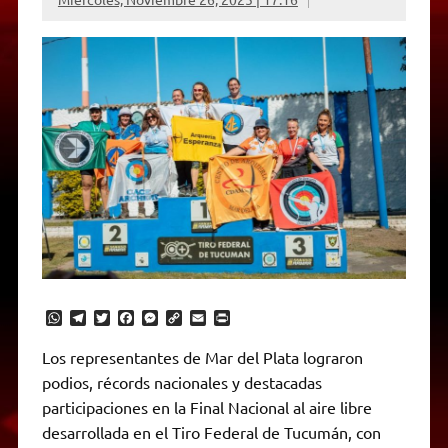
W
T
T
F
M
C
E
P
h
e
w
a
e
o
m
r
a
l
i
c
s
p
a
i
Los representantes de Mar del Plata lograron
t
e
t
e
s
y
i
n
podios, récords nacionales y destacadas
s
g
t
b
e
L
l
t
A
r
e
o
n
i
F
participaciones en la Final Nacional al aire libre
p
a
r
o
g
n
r
p
m
k
e
k
i
desarrollada en el Tiro Federal de Tucumán, con
r
e