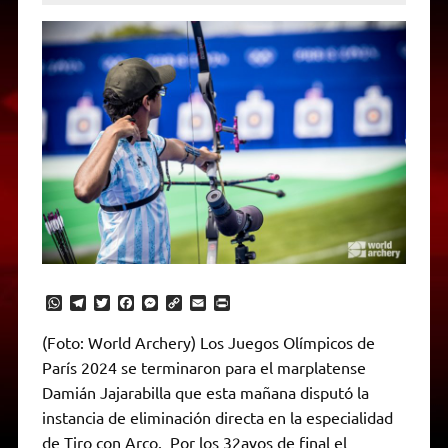
W
T
T
F
M
C
E
P
h
e
w
a
e
o
m
r
a
l
i
c
s
p
a
i
(Foto: World Archery) Los Juegos Olímpicos de
t
e
t
e
s
y
i
n
París 2024 se terminaron para el marplatense
s
g
t
b
e
L
l
t
A
r
e
o
n
i
F
Damián Jajarabilla que esta mañana disputó la
p
a
r
o
g
n
r
p
m
k
e
k
i
instancia de eliminación directa en la especialidad
r
e
de Tiro con Arco. Por los 32avos de final el
n