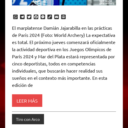
W
T
T
F
M
C
E
P
h
e
w
a
e
o
m
r
a
l
i
c
s
p
a
i
El marplatense Damián Jajarabilla en las prácticas
t
e
t
e
s
y
i
n
de Paris 2024 (Foto: World Archery) La expectativa
s
g
t
b
e
L
l
t
A
r
e
o
n
i
F
es total. El próximo jueves comenzará oficialmente
p
a
r
o
g
n
r
p
m
k
e
k
i
la actividad deportiva en los Juegos Olímpicos de
r
e
París 2024 y Mar del Plata estará representada por
n
d
cinco deportistas, todos en competencias
l
individuales, que buscarán hacer realidad sus
y
sueños en el contexto más importante. En esta
edición de
LEER MÁS
Tiro con Arco