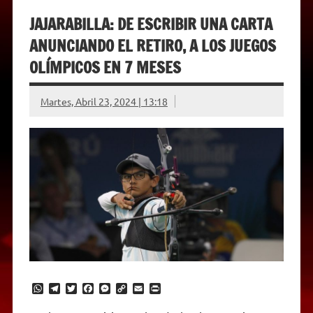
JAJARABILLA: DE ESCRIBIR UNA CARTA
ANUNCIANDO EL RETIRO, A LOS JUEGOS
OLÍMPICOS EN 7 MESES
Martes, Abril 23, 2024 | 13:18
W
T
T
F
M
C
E
P
h
e
w
a
e
o
m
r
a
l
i
c
s
p
a
i