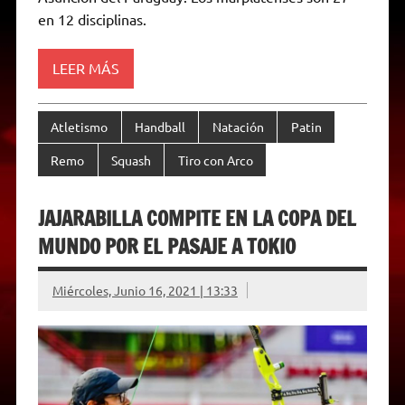
r
e
en 12 disciplinas.
n
d
l
y
LEER MÁS
Atletismo
Handball
Natación
Patin
Remo
Squash
Tiro con Arco
JAJARABILLA COMPITE EN LA COPA DEL
MUNDO POR EL PASAJE A TOKIO
Miércoles, Junio 16, 2021 | 13:33