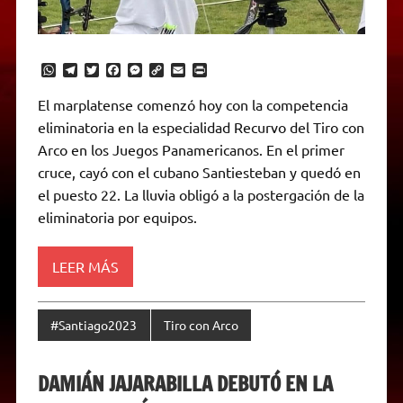
W
T
T
F
M
C
E
P
h
e
w
a
e
o
m
r
a
l
i
c
s
p
a
i
El marplatense comenzó hoy con la competencia
t
e
t
e
s
y
i
n
eliminatoria en la especialidad Recurvo del Tiro con
s
g
t
b
e
L
l
t
A
r
e
o
n
i
F
Arco en los Juegos Panamericanos. En el primer
p
a
r
o
g
n
r
p
m
k
e
k
i
cruce, cayó con el cubano Santiesteban y quedó en
r
e
el puesto 22. La lluvia obligó a la postergación de la
n
d
eliminatoria por equipos.
l
y
LEER MÁS
#Santiago2023
Tiro con Arco
DAMIÁN JAJARABILLA DEBUTÓ EN LA