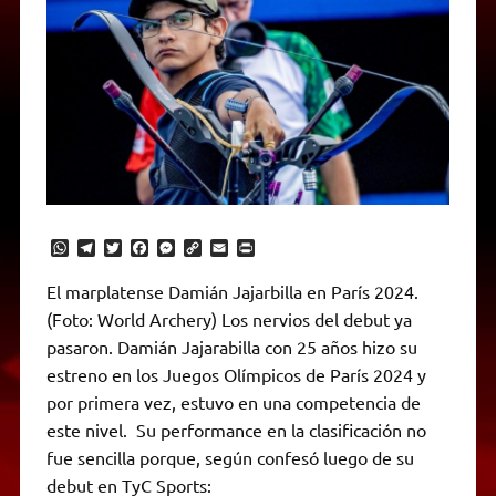
W
T
T
F
M
C
E
P
h
e
w
a
e
o
m
r
a
l
i
c
s
p
a
i
El marplatense Damián Jajarbilla en París 2024.
t
e
t
e
s
y
i
n
(Foto: World Archery) Los nervios del debut ya
s
g
t
b
e
L
l
t
A
r
e
o
n
i
F
pasaron. Damián Jajarabilla con 25 años hizo su
p
a
r
o
g
n
r
p
m
k
e
k
i
estreno en los Juegos Olímpicos de París 2024 y
r
e
por primera vez, estuvo en una competencia de
n
d
este nivel. Su performance en la clasificación no
l
fue sencilla porque, según confesó luego de su
y
debut en TyC Sports: