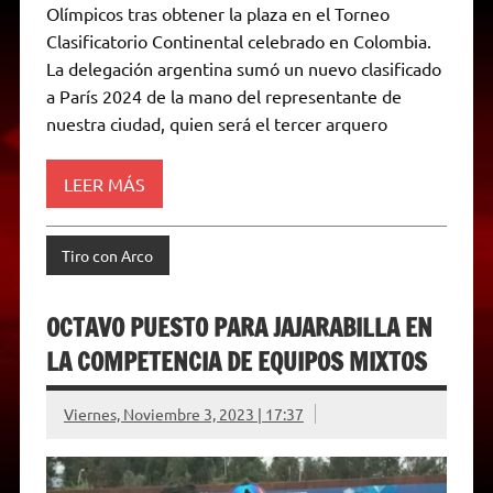
p
m
k
e
k
i
Olímpicos tras obtener la plaza en el Torneo
r
e
Clasificatorio Continental celebrado en Colombia.
n
d
La delegación argentina sumó un nuevo clasificado
l
a París 2024 de la mano del representante de
y
nuestra ciudad, quien será el tercer arquero
LEER MÁS
Tiro con Arco
OCTAVO PUESTO PARA JAJARABILLA EN
LA COMPETENCIA DE EQUIPOS MIXTOS
Viernes, Noviembre 3, 2023 | 17:37