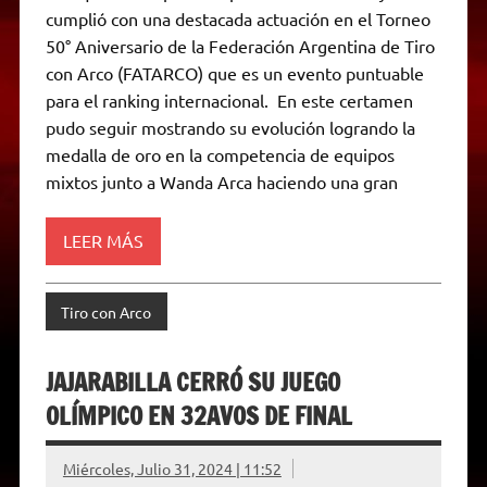
t
e
t
e
s
y
i
n
cumplió con una destacada actuación en el Torneo
s
g
t
b
e
L
l
t
A
r
e
o
n
i
F
50° Aniversario de la Federación Argentina de Tiro
p
a
r
o
g
n
r
p
m
k
e
k
i
con Arco (FATARCO) que es un evento puntuable
r
e
para el ranking internacional. En este certamen
n
d
pudo seguir mostrando su evolución logrando la
l
medalla de oro en la competencia de equipos
y
mixtos junto a Wanda Arca haciendo una gran
LEER MÁS
Tiro con Arco
JAJARABILLA CERRÓ SU JUEGO
OLÍMPICO EN 32AVOS DE FINAL
Miércoles, Julio 31, 2024 | 11:52