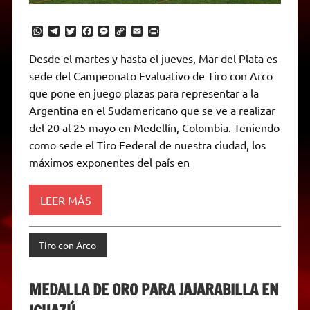
W
T
T
F
M
C
E
P
h
e
w
a
e
o
m
r
a
l
i
c
s
p
a
i
Desde el martes y hasta el jueves, Mar del Plata es
t
e
t
e
s
y
i
n
sede del Campeonato Evaluativo de Tiro con Arco
s
g
t
b
e
L
l
t
A
r
e
o
n
i
F
que pone en juego plazas para representar a la
p
a
r
o
g
n
r
p
m
k
e
k
i
Argentina en el Sudamericano que se ve a realizar
r
e
del 20 al 25 mayo en Medellín, Colombia. Teniendo
n
d
como sede el Tiro Federal de nuestra ciudad, los
l
máximos exponentes del país en
y
LEER MÁS
Tiro con Arco
MEDALLA DE ORO PARA JAJARABILLA EN