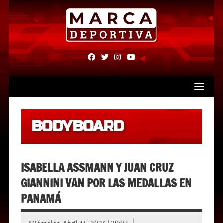
Skip
to
content
fab
fab
fab
fab
fa-
fa-
fa-
fa-
facebook
twitter
instagram
youtube
BODYBOARD
ISABELLA ASSMANN Y JUAN CRUZ
GIANNINI VAN POR LAS MEDALLAS EN
PANAMÁ
Miércoles, Abril 15, 2026 | 20:03