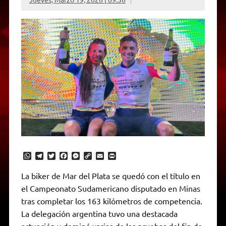
W
T
T
F
M
C
E
P
h
e
w
a
e
o
m
r
a
l
i
c
s
p
a
i
La biker de Mar del Plata se quedó con el título en
t
e
t
e
s
y
i
n
el Campeonato Sudamericano disputado en Minas
s
g
t
b
e
L
l
t
A
r
e
o
n
i
F
tras completar los 163 kilómetros de competencia.
p
a
r
o
g
n
r
p
m
k
e
k
i
La delegación argentina tuvo una destacada
r
e