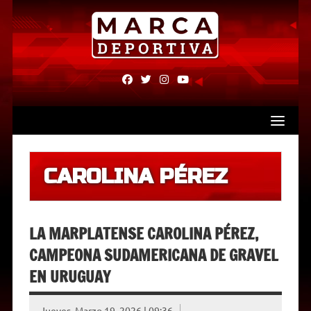
Skip
to
content
fab
fab
fab
fab
fa-
fa-
fa-
fa-
facebook
twitter
instagram
youtube
CAROLINA PÉREZ
LA MARPLATENSE CAROLINA PÉREZ,
CAMPEONA SUDAMERICANA DE GRAVEL
EN URUGUAY
Jueves, Marzo 19, 2026 | 09:36