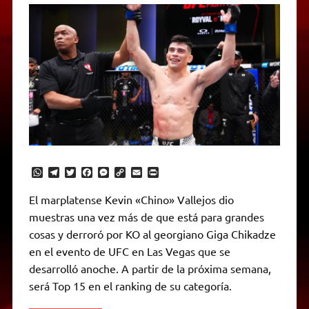
W
T
T
F
M
C
E
P
h
e
w
a
e
o
m
r
a
l
i
c
s
p
a
i
El marplatense Kevin «Chino» Vallejos dio
t
e
t
e
s
y
i
n
muestras una vez más de que está para grandes
s
g
t
b
e
L
l
t
A
r
e
o
n
i
F
cosas y derroró por KO al georgiano Giga Chikadze
p
a
r
o
g
n
r
p
m
k
e
k
i
en el evento de UFC en Las Vegas que se
r
e
desarrolló anoche. A partir de la próxima semana,
n
d
será Top 15 en el ranking de su categoría.
l
y