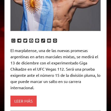
W
T
T
F
M
C
E
P
h
e
w
a
e
o
m
r
a
l
i
c
s
p
a
i
El marplatense, una de las nuevas promesas
t
e
t
e
s
y
i
n
argentinas en artes marciales mixtas, se medirá el
s
g
t
b
e
L
l
t
A
r
e
o
n
i
F
13 de diciembre con el experimentado Giga
p
a
r
o
g
n
r
p
m
k
e
k
i
Chikadze en el UFC Vegas 112. Será una prueba
r
e
exigente ante el número 15 de la división pluma, lo
n
d
que puede marcar un salto en su carrera
l
internacional.
y
LEER MÁS