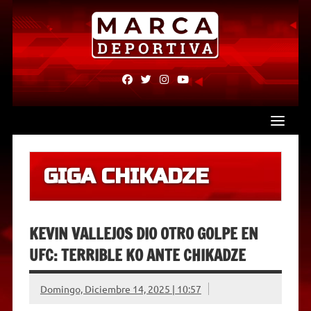
Skip
to
content
fab
fab
fab
fab
fa-
fa-
fa-
fa-
facebook
twitter
instagram
youtube
GIGA CHIKADZE
KEVIN VALLEJOS DIO OTRO GOLPE EN
UFC: TERRIBLE KO ANTE CHIKADZE
Domingo, Diciembre 14, 2025 | 10:57