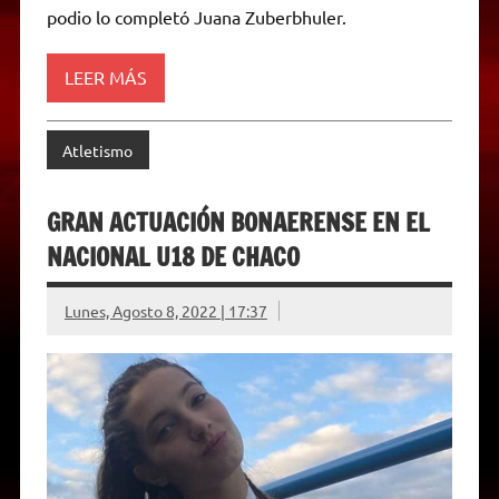
p
m
k
e
k
i
podio lo completó Juana Zuberbhuler.
r
e
n
d
LEER MÁS
l
y
Atletismo
GRAN ACTUACIÓN BONAERENSE EN EL
NACIONAL U18 DE CHACO
Lunes, Agosto 8, 2022 | 17:37