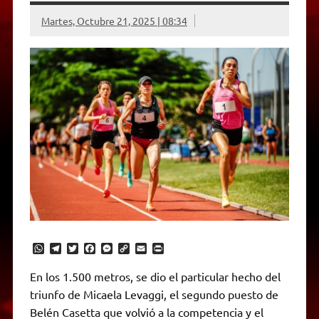
Martes, Octubre 21, 2025 | 08:34
W
T
T
F
M
C
E
P
h
e
w
a
e
o
m
r
a
l
i
c
s
p
a
i
En los 1.500 metros, se dio el particular hecho del
t
e
t
e
s
y
i
n
triunfo de Micaela Levaggi, el segundo puesto de
s
g
t
b
e
L
l
t
A
r
e
o
n
i
F
Belén Casetta que volvió a la competencia y el
p
a
r
o
g
n
r