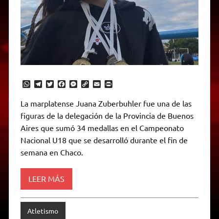
W
T
T
F
M
C
E
P
h
e
w
a
e
o
m
r
a
l
i
c
s
p
a
i
La marplatense Juana Zuberbuhler fue una de las
t
e
t
e
s
y
i
n
figuras de la delegación de la Provincia de Buenos
s
g
t
b
e
L
l
t
A
r
e
o
n
i
F
Aires que sumó 34 medallas en el Campeonato
p
a
r
o
g
n
r
p
m
k
e
k
i
Nacional U18 que se desarrolló durante el fin de
r
e
semana en Chaco.
n
d
l
y
LEER MÁS
Atletismo