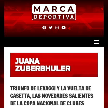
Skip
to
content
fab
fab
fab
fab
fa-
fa-
fa-
fa-
facebook
twitter
instagram
youtube
JUANA
ZUBERBHULER
TRIUNFO DE LEVAGGI Y LA VUELTA DE
CASETTA, LAS NOVEDADES SALIENTES
DE LA COPA NACIONAL DE CLUBES