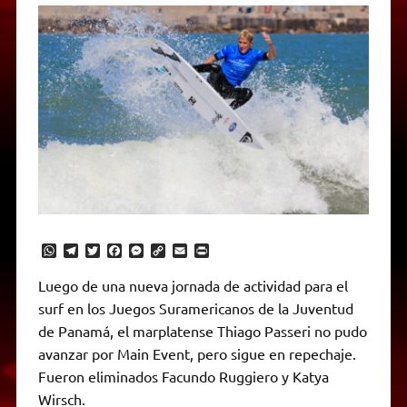
W
T
T
F
M
C
E
P
h
e
w
a
e
o
m
r
a
l
i
c
s
p
a
i
Luego de una nueva jornada de actividad para el
t
e
t
e
s
y
i
n
surf en los Juegos Suramericanos de la Juventud
s
g
t
b
e
L
l
t
A
r
e
o
n
i
F
de Panamá, el marplatense Thiago Passeri no pudo
p
a
r
o
g
n
r
p
m
k
e
k
i
avanzar por Main Event, pero sigue en repechaje.
r
e
Fueron eliminados Facundo Ruggiero y Katya
n
d
Wirsch.