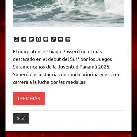
W
T
T
F
M
C
E
P
h
e
w
a
e
o
m
r
a
l
i
c
s
p
a
i
El marplatense Thiago Passeri fue el más
t
e
t
e
s
y
i
n
destacado en el debut del Surf por los Juegos
s
g
t
b
e
L
l
t
A
r
e
o
n
i
F
Suramericanos de la Juventud Panamá 2026.
p
a
r
o
g
n
r
p
m
k
e
k
i
Superó dos instancias de ronda principal y está en
r
e
carrera a la lucha por las medallas.
n
d
l
y
LEER MÁS
Surf