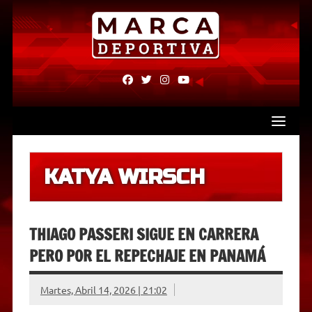
Skip
to
content
fab
fab
fab
fab
fa-
fa-
fa-
fa-
facebook
twitter
instagram
youtube
KATYA WIRSCH
THIAGO PASSERI SIGUE EN CARRERA
PERO POR EL REPECHAJE EN PANAMÁ
Martes, Abril 14, 2026 | 21:02