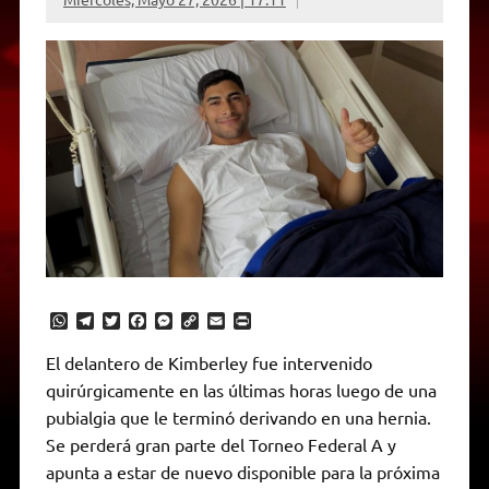
W
T
T
F
M
C
E
P
h
e
w
a
e
o
m
r
a
l
i
c
s
p
a
i
El delantero de Kimberley fue intervenido
t
e
t
e
s
y
i
n
quirúrgicamente en las últimas horas luego de una
s
g
t
b
e
L
l
t
A
r
e
o
n
i
F
pubialgia que le terminó derivando en una hernia.
p
a
r
o
g
n
r
p
m
k
e
k
i
Se perderá gran parte del Torneo Federal A y
r
e
apunta a estar de nuevo disponible para la próxima
n