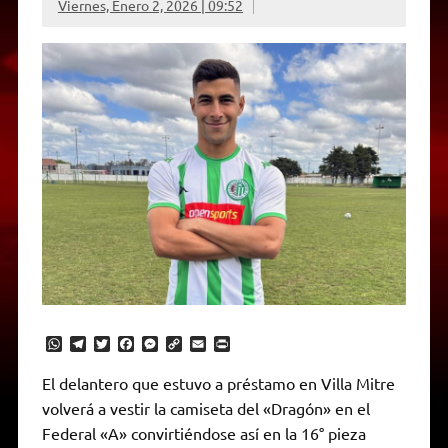
Viernes, Enero 2, 2026 | 09:52
W
T
T
F
M
C
E
P
h
e
w
a
e
o
m
r
a
l
i
c
s
p
a
i
El delantero que estuvo a préstamo en Villa Mitre
t
e
t
e
s
y
i
n
volverá a vestir la camiseta del «Dragón» en el
s
g
t
b
e
L
l
t
A
r
e
o
n
i
F
Federal «A» convirtiéndose así en la 16° pieza
p
a
r
o
g
n
r