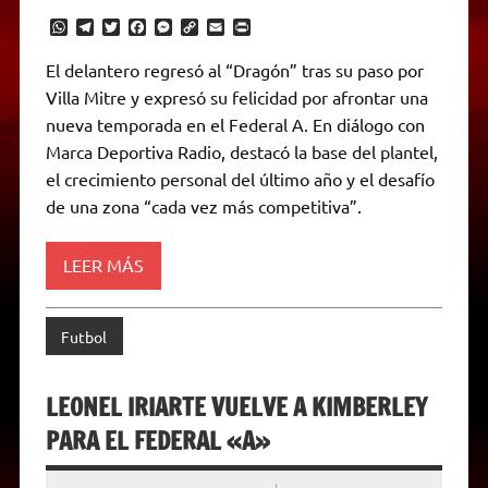
W
T
T
F
M
C
E
P
h
e
w
a
e
o
m
r
a
l
i
c
s
p
a
i
El delantero regresó al “Dragón” tras su paso por
t
e
t
e
s
y
i
n
Villa Mitre y expresó su felicidad por afrontar una
s
g
t
b
e
L
l
t
A
r
e
o
n
i
F
nueva temporada en el Federal A. En diálogo con
p
a
r
o
g
n
r
p
m
k
e
k
i
Marca Deportiva Radio, destacó la base del plantel,
r
e
el crecimiento personal del último año y el desafío
n
d
de una zona “cada vez más competitiva”.
l
y
LEER MÁS
Futbol
LEONEL IRIARTE VUELVE A KIMBERLEY
PARA EL FEDERAL «A»