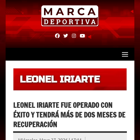
Skip
to
content
fab
fab
fab
fab
fa-
fa-
fa-
fa-
facebook
twitter
instagram
youtube
LEONEL IRIARTE
LEONEL IRIARTE FUE OPERADO CON
ÉXITO Y TENDRÁ MÁS DE DOS MESES DE
RECUPERACIÓN
Miércoles, Mayo 27, 2026 | 17:11