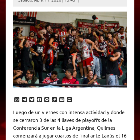
W
T
T
F
M
C
E
P
h
e
w
a
e
o
m
r
a
l
i
c
s
p
a
i
Luego de un viernes con intensa actividad y donde
t
e
t
e
s
y
i
n
se cerraron 3 de las 4 llaves de playoffs de la
s
g
t
b
e
L
l
t
A
r
e
o
n
i
F
Conferencia Sur en la Liga Argentina, Quilmes
p
a
r
o
g
n
r
p
m
k
e
k
i
comenzará a jugar cuartos de final ante Lanús el 16
r
e