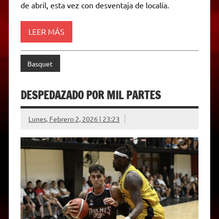
de abril, esta vez con desventaja de localía.
n
d
l
y
LEER MÁS
Basquet
DESPEDAZADO POR MIL PARTES
Lunes, Febrero 2, 2026 | 23:23