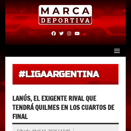
Skip
to
content
fab
fab
fab
fab
fa-
fa-
fa-
fa-
facebook
twitter
instagram
youtube
#LIGAARGENTINA
LANÚS, EL EXIGENTE RIVAL QUE
TENDRÁ QUILMES EN LOS CUARTOS DE
FINAL
Sábado, Abril 11, 2026 | 13:45