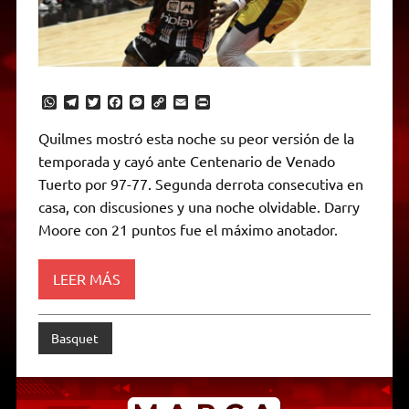
W
T
T
F
M
C
E
P
h
e
w
a
e
o
m
r
a
l
i
c
s
p
a
i
Quilmes mostró esta noche su peor versión de la
t
e
t
e
s
y
i
n
temporada y cayó ante Centenario de Venado
s
g
t
b
e
L
l
t
A
r
e
o
n
i
F
Tuerto por 97-77. Segunda derrota consecutiva en
p
a
r
o
g
n
r
p
m
k
e
k
i
casa, con discusiones y una noche olvidable. Darry
r
e
Moore con 21 puntos fue el máximo anotador.
n
d
l
y
LEER MÁS
Basquet