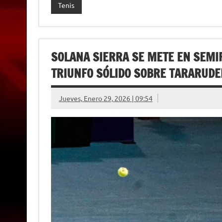
l
Tenis
y
SOLANA SIERRA SE METE EN SEMI
TRIUNFO SÓLIDO SOBRE TARARUDE
Jueves, Enero 29, 2026 | 09:54