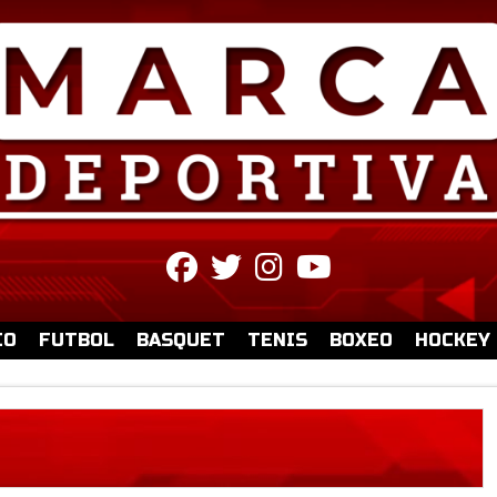
fab
fab
fab
fab
fa-
fa-
fa-
fa-
facebook
twitter
instagram
youtube
IO
FUTBOL
BASQUET
TENIS
BOXEO
HOCKEY