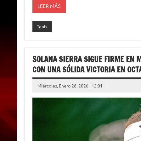
p
m
k
e
k
i
LEER MÁS
r
e
n
d
l
Tenis
y
SOLANA SIERRA SIGUE FIRME EN M
CON UNA SÓLIDA VICTORIA EN OCT
Miércoles, Enero 28, 2026 | 12:01