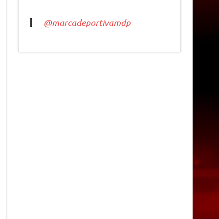
@marcadeportivamdp