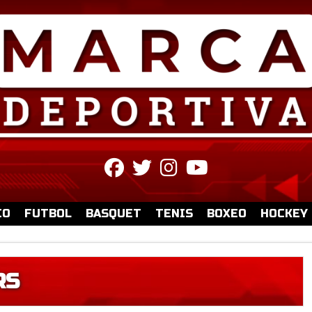
fab
fab
fab
fab
fa-
fa-
fa-
fa-
facebook
twitter
instagram
youtube
IO
FUTBOL
BASQUET
TENIS
BOXEO
HOCKEY
RS