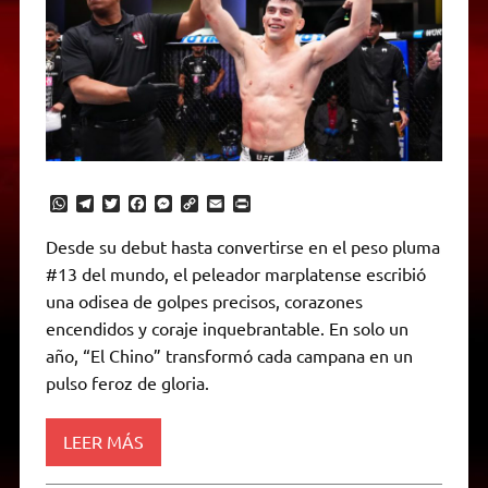
W
T
T
F
M
C
E
P
h
e
w
a
e
o
m
r
a
l
i
c
s
p
a
i
Desde su debut hasta convertirse en el peso pluma
t
e
t
e
s
y
i
n
#13 del mundo, el peleador marplatense escribió
s
g
t
b
e
L
l
t
A
r
e
o
n
i
F
una odisea de golpes precisos, corazones
p
a
r
o
g
n
r
p
m
k
e
k
i
encendidos y coraje inquebrantable. En solo un
r
e
año, “El Chino” transformó cada campana en un
n
d
pulso feroz de gloria.
l
y
LEER MÁS