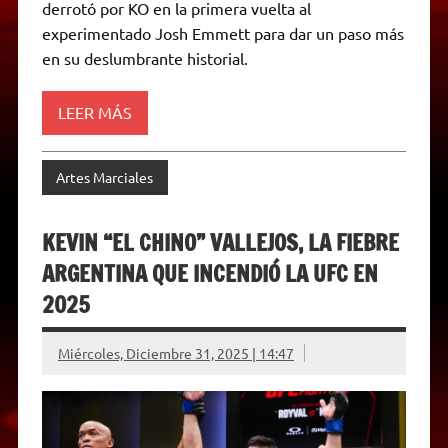
p
m
k
e
k
i
derrotó por KO en la primera vuelta al
r
e
experimentado Josh Emmett para dar un paso más
n
d
en su deslumbrante historial.
l
y
LEER MÁS
Artes Marciales
KEVIN “EL CHINO” VALLEJOS, LA FIEBRE
ARGENTINA QUE INCENDIÓ LA UFC EN
2025
Miércoles, Diciembre 31, 2025 | 14:47