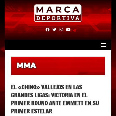
Skip
to
content
fab
fab
fab
fab
fa-
fa-
fa-
fa-
facebook
twitter
instagram
youtube
MMA
EL «CHINO» VALLEJOS EN LAS
GRANDES LIGAS: VICTORIA EN EL
PRIMER ROUND ANTE EMMETT EN SU
PRIMER ESTELAR