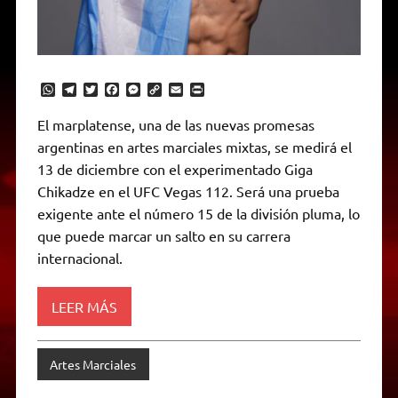
W
T
T
F
M
C
E
P
h
e
w
a
e
o
m
r
a
l
i
c
s
p
a
i
El marplatense, una de las nuevas promesas
t
e
t
e
s
y
i
n
argentinas en artes marciales mixtas, se medirá el
s
g
t
b
e
L
l
t
A
r
e
o
n
i
F
13 de diciembre con el experimentado Giga
p
a
r
o
g
n
r
p
m
k
e
k
i
Chikadze en el UFC Vegas 112. Será una prueba
r
e
exigente ante el número 15 de la división pluma, lo
n
d
que puede marcar un salto en su carrera
l
internacional.
y
LEER MÁS
Artes Marciales