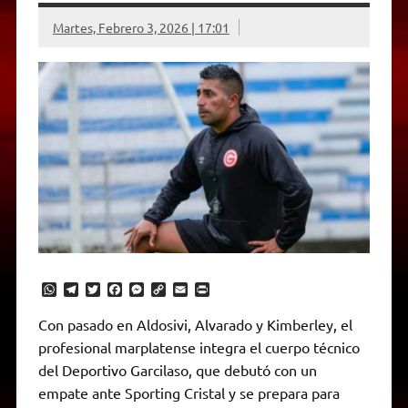
Martes, Febrero 3, 2026 | 17:01
W
T
T
F
M
C
E
P
h
e
w
a
e
o
m
r
a
l
i
c
s
p
a
i
Con pasado en Aldosivi, Alvarado y Kimberley, el
t
e
t
e
s
y
i
n
profesional marplatense integra el cuerpo técnico
s
g
t
b
e
L
l
t
A
r
e
o
n
i
F
del Deportivo Garcilaso, que debutó con un
p
a
r
o
g
n
r
p
m
k
e
k
i
empate ante Sporting Cristal y se prepara para
r
e