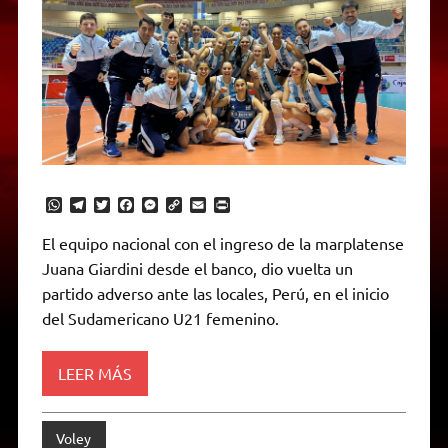
W
T
T
F
M
C
E
P
h
e
w
a
e
o
m
r
a
l
i
c
s
p
a
i
El equipo nacional con el ingreso de la marplatense
t
e
t
e
s
y
i
n
Juana Giardini desde el banco, dio vuelta un
s
g
t
b
e
L
l
t
A
r
e
o
n
i
F
partido adverso ante las locales, Perú, en el inicio
p
a
r
o
g
n
r
p
m
k
e
k
i
del Sudamericano U21 femenino.
r
e
n
d
LEER MÁS
l
y
Voley