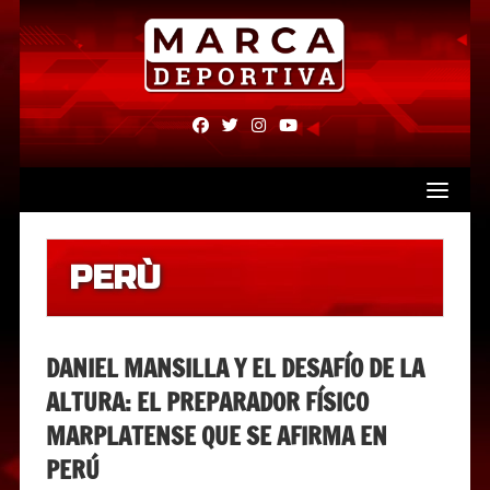
Skip
to
content
fab
fab
fab
fab
fa-
fa-
fa-
fa-
facebook
twitter
instagram
youtube
PERÙ
DANIEL MANSILLA Y EL DESAFÍO DE LA
ALTURA: EL PREPARADOR FÍSICO
MARPLATENSE QUE SE AFIRMA EN
PERÚ