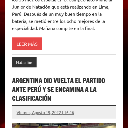
A
r
e
o
n
i
F
Junior de Natación que está realizando en Lima,
p
a
r
o
g
n
r
p
m
k
e
k
i
Perú. Después de un muy buen tiempo en la
r
e
batería, se metió entre los ocho mejores de la
n
d
especialidad. Mañana compite en la final.
l
y
LEER MÁS
Natación
ARGENTINA DIO VUELTA EL PARTIDO
ANTE PERÚ Y SE ENCAMINA A LA
CLASIFICACIÓN
Viernes, Agosto 19, 2022 | 16:46