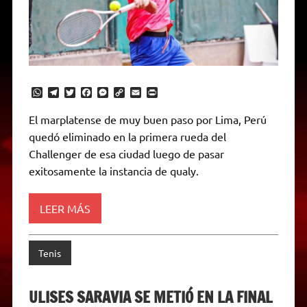
W
T
T
F
M
C
E
P
h
e
w
a
e
o
m
r
a
l
i
c
s
p
a
i
El marplatense de muy buen paso por Lima, Perú
t
e
t
e
s
y
i
n
quedó eliminado en la primera rueda del
s
g
t
b
e
L
l
t
A
r
e
o
n
i
F
Challenger de esa ciudad luego de pasar
p
a
r
o
g
n
r
p
m
k
e
k
i
exitosamente la instancia de qualy.
r
e
n
d
LEER MÁS
l
y
Tenis
ULISES SARAVIA SE METIÓ EN LA FINAL