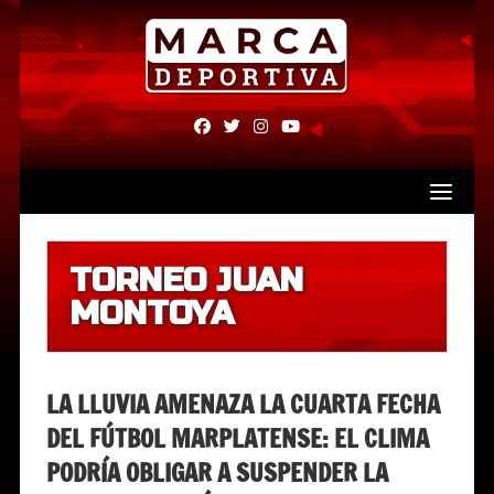
Skip
to
content
fab
fab
fab
fab
fa-
fa-
fa-
fa-
facebook
twitter
instagram
youtube
TORNEO JUAN
MONTOYA
LA LLUVIA AMENAZA LA CUARTA FECHA
DEL FÚTBOL MARPLATENSE: EL CLIMA
PODRÍA OBLIGAR A SUSPENDER LA