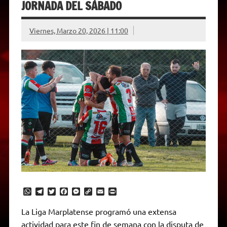
JORNADA DEL SÁBADO
Viernes, Marzo 20, 2026 | 11:00
W
T
T
F
M
C
E
P
h
e
w
a
e
o
m
r
a
l
i
c
s
p
a
i
La Liga Marplatense programó una extensa
t
e
t
e
s
y
i
n
actividad para este fin de semana con la disputa de
s
g
t
b
e
L
l
t