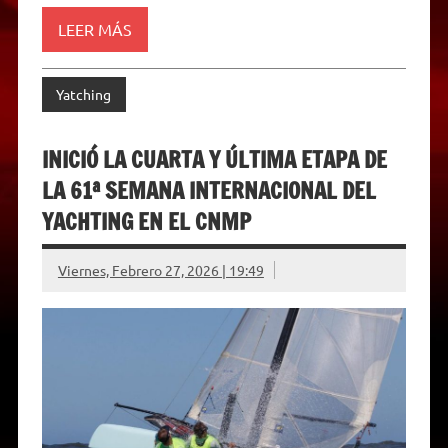
r
e
LEER MÁS
n
d
l
y
Yatching
INICIÓ LA CUARTA Y ÚLTIMA ETAPA DE
LA 61ª SEMANA INTERNACIONAL DEL
YACHTING EN EL CNMP
Viernes, Febrero 27, 2026 | 19:49