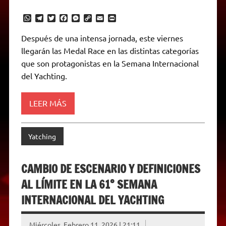
W
T
T
F
M
C
E
P
h
e
w
a
e
o
m
r
a
l
i
c
s
p
a
i
Después de una intensa jornada, este viernes
t
e
t
e
s
y
i
n
llegarán las Medal Race en las distintas categorías
s
g
t
b
e
L
l
t
A
r
e
o
n
i
F
que son protagonistas en la Semana Internacional
p
a
r
o
g
n
r
p
m
k
e
k
i
del Yachting.
r
e
n
d
LEER MÁS
l
y
Yatching
CAMBIO DE ESCENARIO Y DEFINICIONES
AL LÍMITE EN LA 61° SEMANA
INTERNACIONAL DEL YACHTING
Miércoles, Febrero 11, 2026 | 21:11