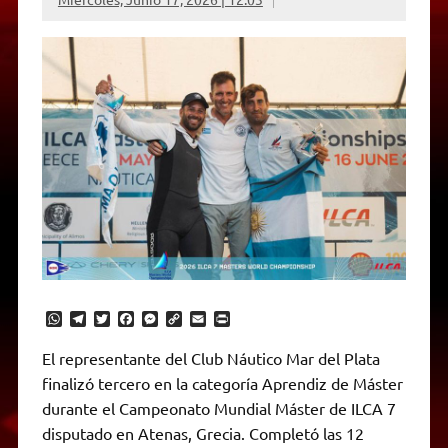
W
T
T
F
M
C
E
P
h
e
w
a
e
o
m
r
a
l
i
c
s
p
a
i
El representante del Club Náutico Mar del Plata
t
e
t
e
s
y
i
n
finalizó tercero en la categoría Aprendiz de Máster
s
g
t
b
e
L
l
t
A
r
e
o
n
i
F
durante el Campeonato Mundial Máster de ILCA 7
p
a
r
o
g
n
r
p
m
k
e
k
i
disputado en Atenas, Grecia. Completó las 12
r
e