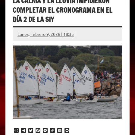
LA CALMA Y LA LLUVIA IMPIDIERON
COMPLETAR EL CRONOGRAMA EN EL
DÍA 2 DE LA SIY
Lunes, Febrero 9, 2026 | 18:35
W
T
T
F
M
C
E
P