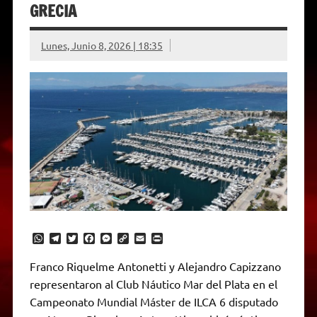
GRECIA
Lunes, Junio 8, 2026 | 18:35
W
T
T
F
M
C
E
P
h
e
w
a
e
o
m
r
a
l
i
c
s
p
a
i
Franco Riquelme Antonetti y Alejandro Capizzano
t
e
t
e
s
y
i
n
representaron al Club Náutico Mar del Plata en el
s
g
t
b
e
L
l
t
A
r
e
o
n
i
F
Campeonato Mundial Máster de ILCA 6 disputado
p
a
r
o
g
n
r