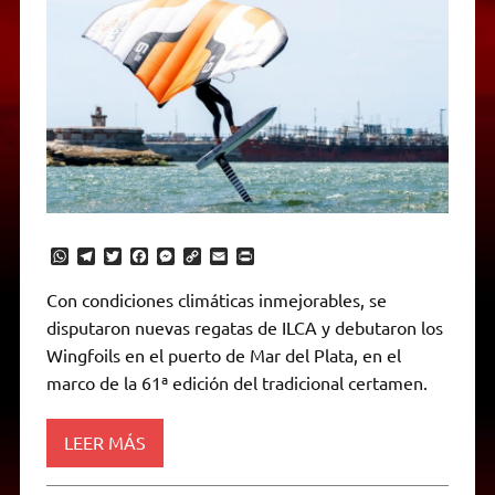
W
T
T
F
M
C
E
P
h
e
w
a
e
o
m
r
a
l
i
c
s
p
a
i
Con condiciones climáticas inmejorables, se
t
e
t
e
s
y
i
n
disputaron nuevas regatas de ILCA y debutaron los
s
g
t
b
e
L
l
t
A
r
e
o
n
i
F
Wingfoils en el puerto de Mar del Plata, en el
p
a
r
o
g
n
r
p
m
k
e
k
i
marco de la 61ª edición del tradicional certamen.
r
e
n
d
LEER MÁS
l
y