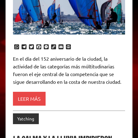
W
T
T
F
M
C
E
P
h
e
w
a
e
o
m
r
a
l
i
c
s
p
a
i
En el día del 152 aniversario de la ciudad, la
t
e
t
e
s
y
i
n
actividad de las categorías más múltitudinarias
s
g
t
b
e
L
l
t
A
r
e
o
n
i
F
fueron el eje central de la competencia que se
p
a
r
o
g
n
r
p
m
k
e
k
i
sigue desarrollando en la costa de nuestra ciudad.
r
e
n
d
LEER MÁS
l
y
Yatching