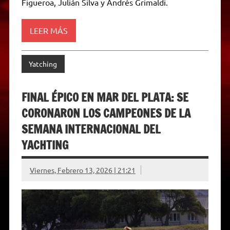
p
m
k
e
k
i
Figueroa, Julián Silva y Andrés Grimaldi.
r
e
n
d
LEER MÁS
l
y
Yatching
FINAL ÉPICO EN MAR DEL PLATA: SE
CORONARON LOS CAMPEONES DE LA
SEMANA INTERNACIONAL DEL
YACHTING
Viernes, Febrero 13, 2026 | 21:21