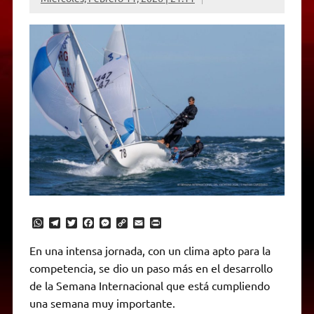
W
T
T
F
M
C
E
P
h
e
w
a
e
o
m
r
a
l
i
c
s
p
a
i
En una intensa jornada, con un clima apto para la
t
e
t
e
s
y
i
n
competencia, se dio un paso más en el desarrollo
s
g
t
b
e
L
l
t
A
r
e
o
n
i
F
de la Semana Internacional que está cumpliendo
p
a
r
o
g
n
r
p
m
k
e
k
i
una semana muy importante.
r
e