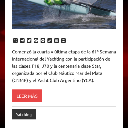
W
T
T
F
M
C
E
P
h
e
w
a
e
o
m
r
a
l
i
c
s
p
a
i
Comenzó la cuarta y última etapa de la 61ª Semana
t
e
t
e
s
y
i
n
Internacional del Yachting con la participación de
s
g
t
b
e
L
l
t
A
r
e
o
n
i
F
las clases F18, J70 y la centenaria clase Star,
p
a
r
o
g
n
r
p
m
k
e
k
i
organizada por el Club Náutico Mar del Plata
r
e
(CNMP) y el Yacht Club Argentino (YCA).
n
d
l
y
LEER MÁS
Yatching