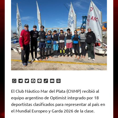
W
T
T
F
M
C
E
P
h
e
w
a
e
o
m
r
a
l
i
c
s
p
a
i
El Club Náutico Mar del Plata (CNMP) recibió al
t
e
t
e
s
y
i
n
equipo argentino de Optimist integrado por 18
s
g
t
b
e
L
l
t
A
r
e
o
n
i
F
deportistas clasificados para representar al país en
p
a
r
o
g
n
r
p
m
k
e
k
i
el Mundial Europeo y Garda 2026 de la clase.
r
e