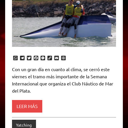
W
T
T
F
M
C
E
P
h
e
w
a
e
o
m
r
a
l
i
c
s
p
a
i
Con un gran día en cuanto al clima, se cerró este
t
e
t
e
s
y
i
n
viernes el tramo más importante de la Semana
s
g
t
b
e
L
l
t
A
r
e
o
n
i
F
Internacional que organiza el Club Náutico de Mar
p
a
r
o
g
n
r
p
m
k
e
k
i
del Plata.
r
e
n
d
LEER MÁS
l
y
Yatching