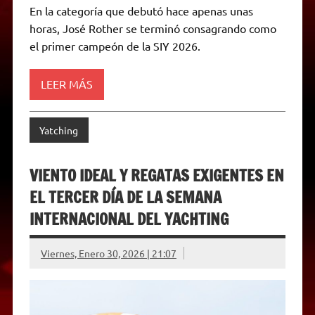
a
l
i
c
s
p
a
i
En la categoría que debutó hace apenas unas
t
e
t
e
s
y
i
n
horas, José Rother se terminó consagrando como
s
g
t
b
e
L
l
t
A
r
e
o
n
i
F
el primer campeón de la SIY 2026.
p
a
r
o
g
n
r
p
m
k
e
k
i
r
e
LEER MÁS
n
d
l
y
Yatching
VIENTO IDEAL Y REGATAS EXIGENTES EN
EL TERCER DÍA DE LA SEMANA
INTERNACIONAL DEL YACHTING
Viernes, Enero 30, 2026 | 21:07