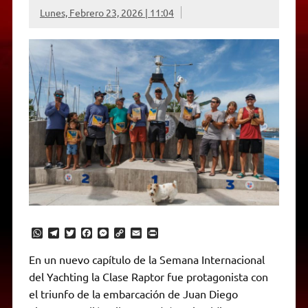
Lunes, Febrero 23, 2026 | 11:04
W
T
T
F
M
C
E
P
h
e
w
a
e
o
m
r
a
l
i
c
s
p
a
i
En un nuevo capítulo de la Semana Internacional
t
e
t
e
s
y
i
n
del Yachting la Clase Raptor fue protagonista con
s
g
t
b
e
L
l
t
A
r
e
o
n
i
F
el triunfo de la embarcación de Juan Diego
p
a
r
o
g
n
r