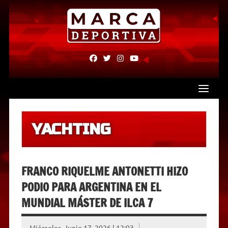
Skip
to
content
fab
fab
fab
fab
fa-
fa-
fa-
fa-
facebook
twitter
instagram
youtube
YACHTING
FRANCO RIQUELME ANTONETTI HIZO
PODIO PARA ARGENTINA EN EL
MUNDIAL MÁSTER DE ILCA 7
Miércoles, Junio 17, 2026 | 12:03