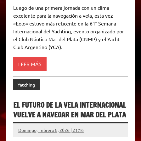
h
e
w
a
e
o
m
r
a
l
i
c
s
p
a
i
Luego de una primera jornada con un clima
t
e
t
e
s
y
i
n
excelente para la navegación a vela, esta vez
s
g
t
b
e
L
l
t
A
r
e
o
n
i
F
«Eolo» estuvo más reticente en la 61° Semana
p
a
r
o
g
n
r
p
m
k
e
k
i
Internacional del Yachting, evento organizado por
r
e
el Club Náutico Mar del Plata (CNMP) y el Yacht
n
d
Club Argentino (YCA).
l
y
LEER MÁS
Yatching
EL FUTURO DE LA VELA INTERNACIONAL
VUELVE A NAVEGAR EN MAR DEL PLATA
Domingo, Febrero 8, 2026 | 21:16