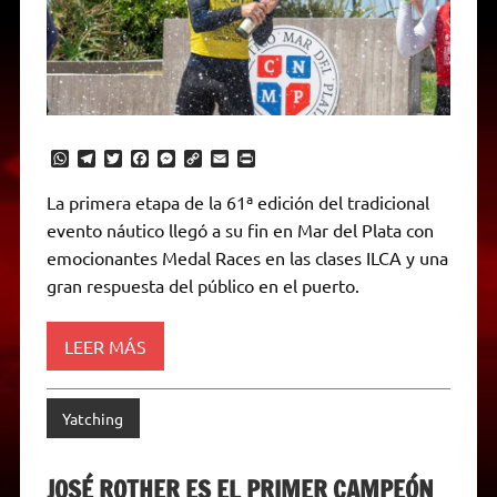
W
T
T
F
M
C
E
P
h
e
w
a
e
o
m
r
a
l
i
c
s
p
a
i
La primera etapa de la 61ª edición del tradicional
t
e
t
e
s
y
i
n
evento náutico llegó a su fin en Mar del Plata con
s
g
t
b
e
L
l
t
A
r
e
o
n
i
F
emocionantes Medal Races en las clases ILCA y una
p
a
r
o
g
n
r
p
m
k
e
k
i
gran respuesta del público en el puerto.
r
e
n
d
LEER MÁS
l
y
Yatching
JOSÉ ROTHER ES EL PRIMER CAMPEÓN