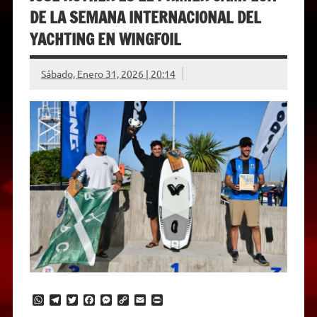
DE LA SEMANA INTERNACIONAL DEL
YACHTING EN WINGFOIL
Sábado, Enero 31, 2026 | 20:14
W
T
T
F
M
C
E
P
h
e
w
a
e
o
m
r