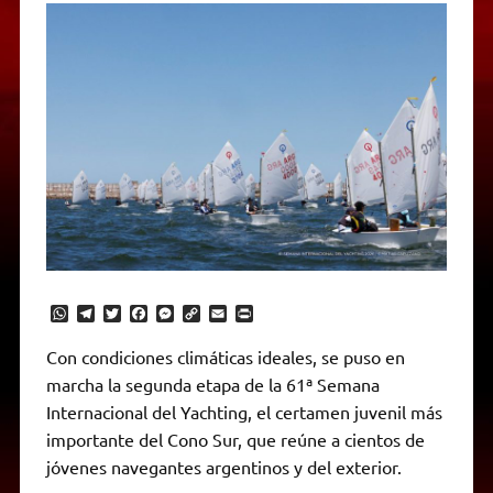
W
T
T
F
M
C
E
P
h
e
w
a
e
o
m
r
a
l
i
c
s
p
a
i
Con condiciones climáticas ideales, se puso en
t
e
t
e
s
y
i
n
marcha la segunda etapa de la 61ª Semana
s
g
t
b
e
L
l
t
A
r
e
o
n
i
F
Internacional del Yachting, el certamen juvenil más
p
a
r
o
g
n
r
p
m
k
e
k
i
importante del Cono Sur, que reúne a cientos de
r
e
jóvenes navegantes argentinos y del exterior.
n
d