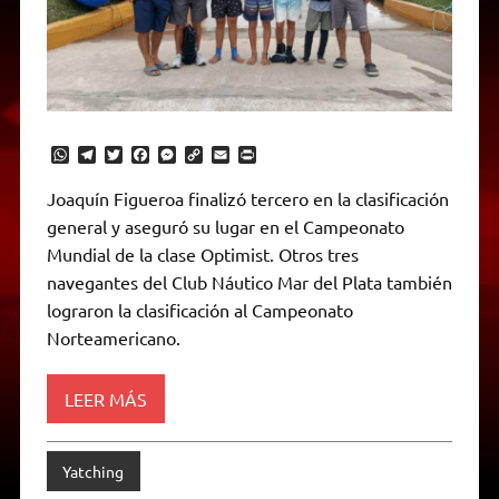
W
T
T
F
M
C
E
P
h
e
w
a
e
o
m
r
a
l
i
c
s
p
a
i
Joaquín Figueroa finalizó tercero en la clasificación
t
e
t
e
s
y
i
n
general y aseguró su lugar en el Campeonato
s
g
t
b
e
L
l
t
A
r
e
o
n
i
F
Mundial de la clase Optimist. Otros tres
p
a
r
o
g
n
r
p
m
k
e
k
i
navegantes del Club Náutico Mar del Plata también
r
e
lograron la clasificación al Campeonato
n
d
Norteamericano.
l
y
LEER MÁS
Yatching