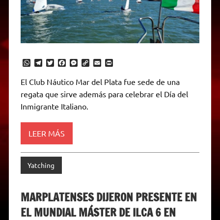
W
T
T
F
M
C
E
P
h
e
w
a
e
o
m
r
a
l
i
c
s
p
a
i
El Club Náutico Mar del Plata fue sede de una
t
e
t
e
s
y
i
n
regata que sirve además para celebrar el Día del
s
g
t
b
e
L
l
t
A
r
e
o
n
i
F
Inmigrante Italiano.
p
a
r
o
g
n
r
p
m
k
e
k
i
r
e
LEER MÁS
n
d
l
y
Yatching
MARPLATENSES DIJERON PRESENTE EN
EL MUNDIAL MÁSTER DE ILCA 6 EN