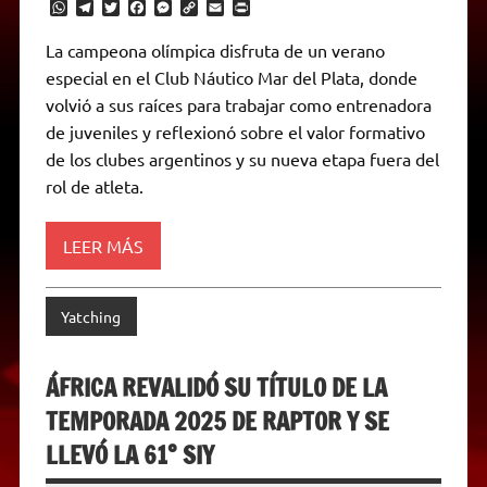
W
T
T
F
M
C
E
P
h
e
w
a
e
o
m
r
a
l
i
c
s
p
a
i
La campeona olímpica disfruta de un verano
t
e
t
e
s
y
i
n
especial en el Club Náutico Mar del Plata, donde
s
g
t
b
e
L
l
t
A
r
e
o
n
i
F
volvió a sus raíces para trabajar como entrenadora
p
a
r
o
g
n
r
p
m
k
e
k
i
de juveniles y reflexionó sobre el valor formativo
r
e
de los clubes argentinos y su nueva etapa fuera del
n
d
rol de atleta.
l
y
LEER MÁS
Yatching
ÁFRICA REVALIDÓ SU TÍTULO DE LA
TEMPORADA 2025 DE RAPTOR Y SE
LLEVÓ LA 61° SIY