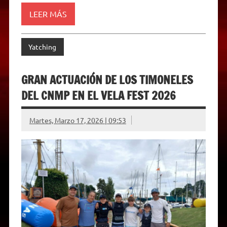
n
d
LEER MÁS
l
y
Yatching
GRAN ACTUACIÓN DE LOS TIMONELES
DEL CNMP EN EL VELA FEST 2026
Martes, Marzo 17, 2026 | 09:53