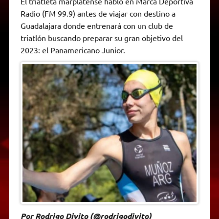
El triatleta marplatense habló en Marca Deportiva
t
e
t
e
s
y
i
n
Radio (FM 99.9) antes de viajar con destino a
s
g
t
b
e
L
l
t
A
r
e
o
n
i
F
Guadalajara donde entrenará con un club de
p
a
r
o
g
n
r
p
m
k
e
k
i
triatlón buscando preparar su gran objetivo del
r
e
2023: el Panamericano Junior.
n
d
l
y
Por Rodrigo Divito (@rodrigodivito)