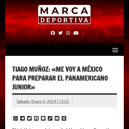
Skip
to
content
fab
fab
fab
fab
fa-
fa-
fa-
fa-
facebook
twitter
instagram
youtube
TIAGO MUÑOZ: «ME VOY A MÉXICO
PARA PREPARAR EL PANAMERICANO
JUNIOR»
Sábado, Enero 6, 2024 | 12:55
W
T
T
F
M
C
E
P
h
e
w
a
e
o
m
r
a
l
i
c
s
p
a
i