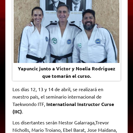
A
r
e
o
n
i
F
p
a
r
o
g
n
r
p
m
k
e
k
i
r
e
n
d
l
y
Yapuncic junto a Víctor y Noelia Rodríguez
que tomarán el curso.
Los días 12, 13 y 14 de abril, se realizará en
nuestro país, el seminario internacional de
Taekwondo ITF,
International Instructor Curse
(IIC)
.
Los disertantes serán Nestor Galarraga,Trevor
Nicholls, Mario Troiano, Ebel Barat, Jose Maidana,