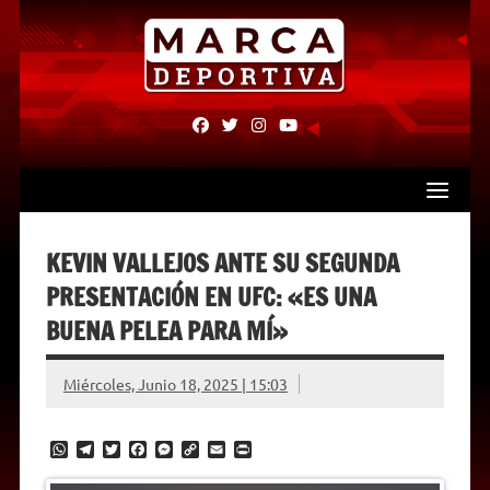
Skip
to
content
fab
fab
fab
fab
fa-
fa-
fa-
fa-
facebook
twitter
instagram
youtube
KEVIN VALLEJOS ANTE SU SEGUNDA
PRESENTACIÓN EN UFC: «ES UNA
BUENA PELEA PARA MÍ»
Miércoles, Junio 18, 2025 | 15:03
W
T
T
F
M
C
E
P
h
e
w
a
e
o
m
r
a
l
i
c
s
p
a
i