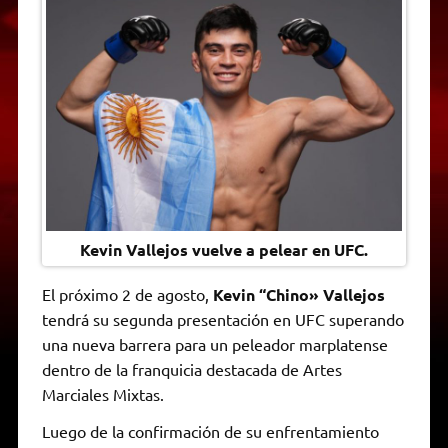
t
e
t
e
s
y
i
n
s
g
t
b
e
L
l
t
A
r
e
o
n
i
F
p
a
r
o
g
n
r
p
m
k
e
k
i
r
e
n
d
l
y
Kevin Vallejos vuelve a pelear en UFC.
El próximo 2 de agosto,
Kevin “Chino» Vallejos
tendrá su segunda presentación en UFC superando
una nueva barrera para un peleador marplatense
dentro de la franquicia destacada de Artes
Marciales Mixtas.
Luego de la confirmación de su enfrentamiento