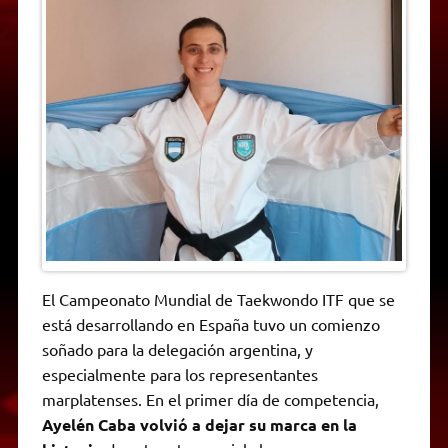
t
e
t
e
s
y
i
n
s
g
t
b
e
L
l
t
A
r
e
o
n
i
F
p
a
r
o
g
n
r
p
m
k
e
k
i
r
e
n
d
l
y
El Campeonato Mundial de Taekwondo ITF que se
está desarrollando en España tuvo un comienzo
soñado para la delegación argentina, y
especialmente para los representantes
marplatenses. En el primer día de competencia,
Ayelén Caba volvió a dejar su marca en la