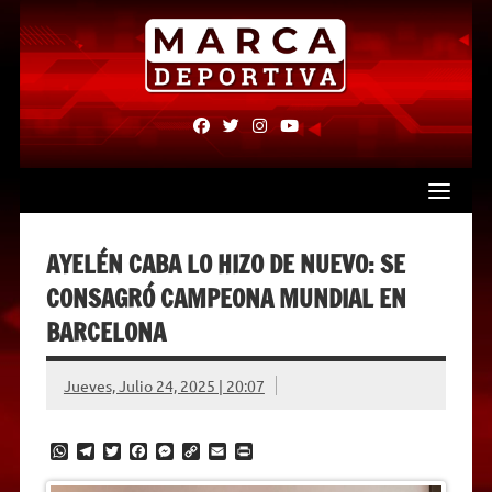
Skip
to
content
fab
fab
fab
fab
fa-
fa-
fa-
fa-
facebook
twitter
instagram
youtube
AYELÉN CABA LO HIZO DE NUEVO: SE
CONSAGRÓ CAMPEONA MUNDIAL EN
BARCELONA
Jueves, Julio 24, 2025 | 20:07
W
T
T
F
M
C
E
P
h
e
w
a
e
o
m
r
a
l
i
c
s
p
a
i