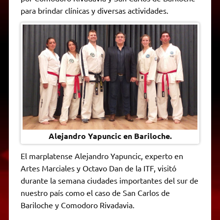
A
r
e
o
n
i
F
para brindar clínicas y diversas actividades.
p
a
r
o
g
n
r
p
m
k
e
k
i
r
e
n
d
l
y
Alejandro Yapuncic en Bariloche.
El marplatense Alejandro Yapuncic, experto en
Artes Marciales y Octavo Dan de la ITF, visitó
durante la semana ciudades importantes del sur de
nuestro país como el caso de San Carlos de
Bariloche y Comodoro Rivadavia.