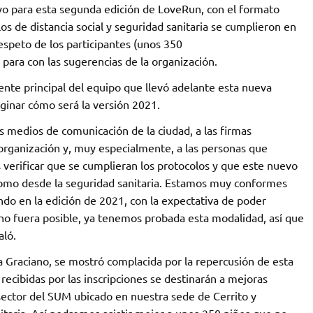
ivo para esta segunda edición de LoveRun, con el formato
s de distancia social y seguridad sanitaria se cumplieron en
respeto de los participantes (unos 350
 para con las sugerencias de la organización.
erente principal del equipo que llevó adelante esta nueva
inar cómo será la versión 2021.
medios de comunicación de la ciudad, a las firmas
a organización y, muy especialmente, a las personas que
 verificar que se cumplieran los protocolos y que este nuevo
 como desde la seguridad sanitaria. Estamos muy conformes
do en la edición de 2021, con la expectativa de poder
o no fuera posible, ya tenemos probada esta modalidad, así que
aló.
na Graciano, se mostró complacida por la repercusión de esta
recibidas por las inscripciones se destinarán a mejoras
 sector del SUM ubicado en nuestra sede de Cerrito y
itaria. Así podremos asistir mejor a unos 250 niños que no