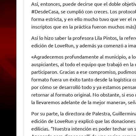
Así, entonces, puede decirse que el doble objet
#DesdeCasa, se cumplió con creces. Los protocolo
forma estricta, y en ello mucho tuvo que ver el 
inscriptos que en la práctica fueron muchos más)
Así lo hizo saber la profesora Lila Pintos, la ref
edición de LoveRun, y además ya comenzó a imag
«Agradecemos profundamente al municipio, a los 
auspiciantes, al todo el equipo que trabajó en l
participaron. Gracias a ese compromiso, pudimos
formato fuera un éxito tanto desde la logística
por cómo se desarrolló todo y ya estamos pensan
retornar al formato original. No obstante, si es
la llevaremos adelante de la mejor manera», señ
Por su parte, la directora de Palestra, Guillermi
edición de LoveRun y explicó que las donaciones 
edilicias. “Nuestra intención es poder techar un
Azopardo para disponer allí de una cocina comun