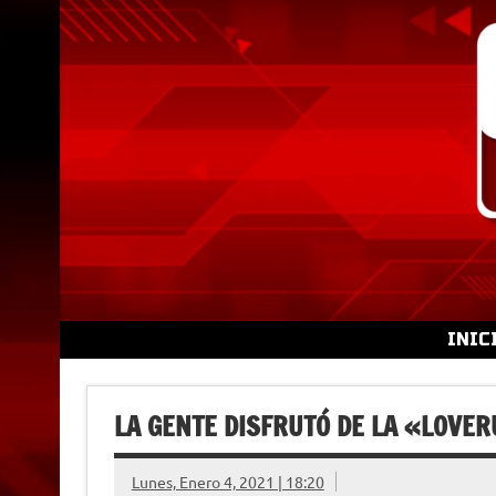
Skip
to
content
INIC
LA GENTE DISFRUTÓ DE LA «LOVE
Lunes, Enero 4, 2021 | 18:20