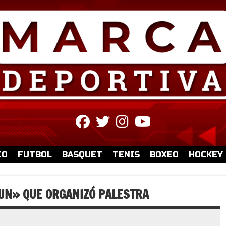
fab
fab
fab
fab
fa-
fa-
fa-
fa-
facebook
twitter
instagram
youtube
IO
FUTBOL
BASQUET
TENIS
BOXEO
HOCKEY
RUN» QUE ORGANIZÓ PALESTRA