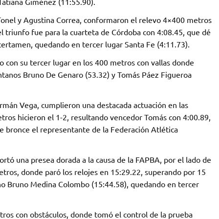
Tatiana Giménez (11:55.90).
a Tonel y Agustina Correa, conformaron el relevo 4×400 metros
 triunfo fue para la cuarteta de Córdoba con 4:08.45, que dé
ertamen, quedando en tercer lugar Santa Fe (4:11.73).
o con su tercer lugar en los 400 metros con vallas donde
untanos Bruno De Genaro (53.32) y Tomás Páez Figueroa
rmán Vega, cumplieron una destacada actuación en las
ros hicieron el 1-2, resultando vencedor Tomás con 4:00.89,
e bronce el representante de la Federación Atlética
ortó una presea dorada a la causa de la FAPBA, por el lado de
tros, donde paró los relojes en 15:29.22, superando por 15
ino Bruno Medina Colombo (15:44.58), quedando en tercer
os con obstáculos, donde tomó el control de la prueba