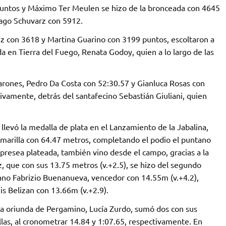
 puntos y Máximo Ter Meulen se hizo de la bronceada con 4645
iago Schuvarz con 5912.
z con 3618 y Martina Guarino con 3199 puntos, escoltaron a
 en Tierra del Fuego, Renata Godoy, quien a lo largo de las
arones, Pedro Da Costa con 52:30.57 y Gianluca Rosas con
ivamente, detrás del santafecino Sebastián Giuliani, quien
llevó la medalla de plata en el Lanzamiento de la Jabalina,
 Amarilla con 64.47 metros, completando el podio el puntano
presea plateada, también vino desde el campo, gracias a la
 que con sus 13.75 metros (v.+2.5), se hizo del segundo
itano Fabrizio Buenanueva, vencedor con 14.55m (v.+4.2),
s Belizan con 13.66m (v.+2.9).
ista oriunda de Pergamino, Lucía Zurdo, sumó dos con sus
las, al cronometrar 14.84 y 1:07.65, respectivamente. En