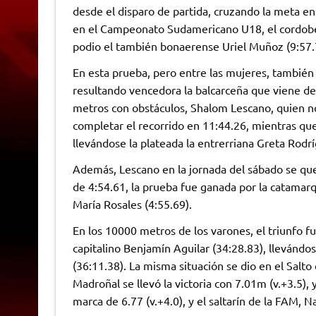
desde el disparo de partida, cruzando la meta en 
en el Campeonato Sudamericano U18, el cordobé
podio el también bonaerense Uriel Muñoz (9:57.
En esta prueba, pero entre las mujeres, también l
resultando vencedora la balcarceña que viene de
metros con obstáculos, Shalom Lescano, quien no
completar el recorrido en 11:44.26, mientras qu
llevándose la plateada la entrerriana Greta Rodr
Además, Lescano en la jornada del sábado se qu
de 4:54.61, la prueba fue ganada por la catamar
María Rosales (4:55.69).
En los 10000 metros de los varones, el triunfo f
capitalino Benjamín Aguilar (34:28.83), llevánd
(36:11.38). La misma situación se dio en el Salt
Madroñal se llevó la victoria con 7.01m (v.+3.5),
marca de 6.77 (v.+4.0), y el saltarín de la FAM, 