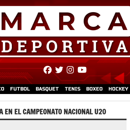
fab
fab
fab
fab
fa-
fa-
fa-
fa-
facebook
twitter
instagram
youtube
IO
FUTBOL
BASQUET
TENIS
BOXEO
HOCKEY
BA EN EL CAMPEONATO NACIONAL U20