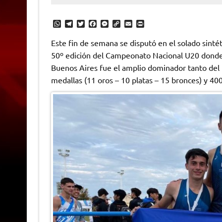
W
T
T
F
M
C
E
P
h
e
w
a
e
o
m
r
a
l
i
c
s
p
a
i
Este fin de semana se disputó en el solado sinté
t
e
t
e
s
y
i
n
50º edición del Campeonato Nacional U20 donde e
s
g
t
b
e
L
l
t
A
r
e
o
n
i
F
Buenos Aires fue el amplio dominador tanto del 
p
a
r
o
g
n
r
p
m
k
e
k
i
medallas (11 oros – 10 platas – 15 bronces) y 40
r
e
n
d
l
y