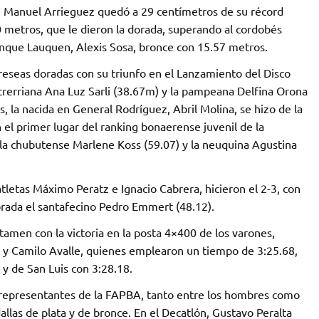
an Manuel Arrieguez quedó a 29 centímetros de su récord
40 metros, que le dieron la dorada, superando al cordobés
nque Lauquen, Alexis Sosa, bronce con 15.57 metros.
preseas doradas con su triunfo en el Lanzamiento del Disco
trerriana Ana Luz Sarli (38.67m) y la pampeana Delfina Orona
, la nacida en General Rodríguez, Abril Molina, se hizo de la
 el primer lugar del ranking bonaerense juvenil de la
la chubutense Marlene Koss (59.07) y la neuquina Agustina
tletas Máximo Peratz e Ignacio Cabrera, hicieron el 2-3, con
orada el santafecino Pedro Emmert (48.12).
rtamen con la victoria en la posta 4×400 de los varones,
i y Camilo Avalle, quienes emplearon un tiempo de 3:25.68,
 y de San Luis con 3:28.18.
s representantes de la FAPBA, tanto entre los hombres como
llas de plata y de bronce. En el Decatlón, Gustavo Peralta