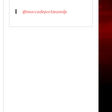
@marcadeportivamdp