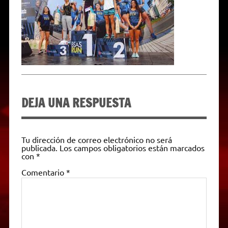
p
m
k
e
k
i
r
e
n
d
l
y
DEJA UNA RESPUESTA
Tu dirección de correo electrónico no será
publicada.
Los campos obligatorios están marcados
con
*
Comentario
*