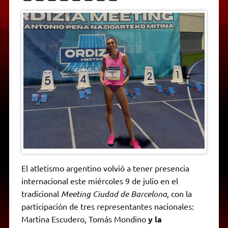
h
e
w
a
e
o
m
r
a
l
i
c
s
p
a
i
t
e
t
e
s
y
i
n
s
g
t
b
e
L
l
t
A
r
e
o
n
i
F
p
a
r
o
g
n
r
p
m
k
e
k
i
r
e
n
d
l
y
El atletismo argentino volvió a tener presencia
internacional este miércoles 9 de julio en el
tradicional
Meeting Ciudad de Barcelona
, con la
participación de tres representantes nacionales:
Martina Escudero, Tomás Mondino
y la