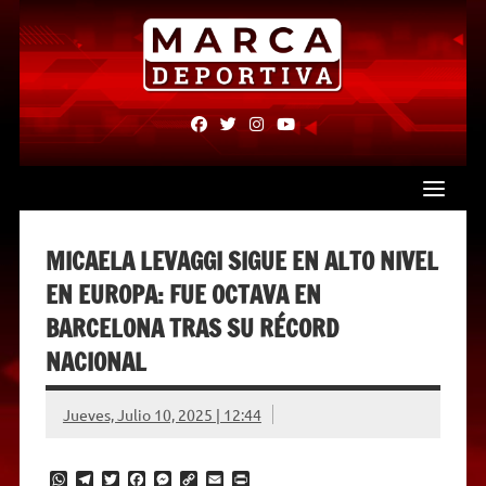
Skip
to
content
fab
fab
fab
fab
fa-
fa-
fa-
fa-
facebook
twitter
instagram
youtube
MICAELA LEVAGGI SIGUE EN ALTO NIVEL
EN EUROPA: FUE OCTAVA EN
BARCELONA TRAS SU RÉCORD
NACIONAL
Jueves, Julio 10, 2025 | 12:44
W
T
T
F
M
C
E
P