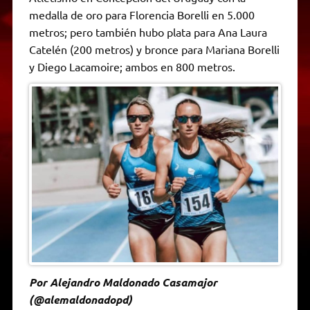
A
r
e
o
n
i
F
medalla de oro para Florencia Borelli en 5.000
p
a
r
o
g
n
r
p
m
k
e
k
i
metros; pero también hubo plata para Ana Laura
r
e
Catelén (200 metros) y bronce para Mariana Borelli
n
d
y Diego Lacamoire; ambos en 800 metros.
l
y
Por Alejandro Maldonado Casamajor
(@alemaldonadopd)