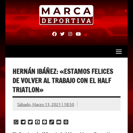
Skip
to
content
fab
fab
fab
fab
fa-
fa-
fa-
fa-
facebook
twitter
instagram
youtube
HERNÁN IBÁÑEZ: «ESTAMOS FELICES
DE VOLVER AL TRABAJO CON EL HALF
TRIATLON»
Sábado, Marzo 13, 2021 | 18:50
W
T
T
F
M
C
E
P
h
e
w
a
e
o
m
r
a
l
i
c
s
p
a
i