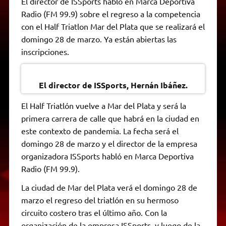
El director de ISSports habló en Marca Deportiva
t
e
t
e
s
y
i
n
Radio (FM 99.9) sobre el regreso a la competencia
s
g
t
b
e
L
l
t
A
r
e
o
n
i
F
con el Half Triatlon Mar del Plata que se realizará el
p
a
r
o
g
n
r
p
m
k
e
k
i
domingo 28 de marzo. Ya están abiertas las
r
e
inscripciones.
n
d
l
y
El director de ISSports, Hernán Ibáñez.
El Half Triatlón vuelve a Mar del Plata y será la
primera carrera de calle que habrá en la ciudad en
este contexto de pandemia. La fecha será el
domingo 28 de marzo y el director de la empresa
organizadora ISSports habló en Marca Deportiva
Radio (FM 99.9).
La ciudad de Mar del Plata verá el domingo 28 de
marzo el regreso del triatlón en su hermoso
circuito costero tras el último año. Con la
organización de la empresa ISSports, y luego de la