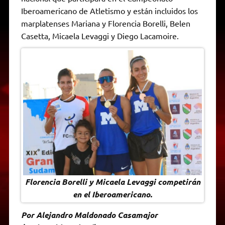
A
r
e
o
n
i
F
Iberoamericano de Atletismo y están incluidos los
p
a
r
o
g
n
r
p
m
k
e
k
i
marplatenses Mariana y Florencia Borelli, Belen
r
e
Casetta, Micaela Levaggi y Diego Lacamoire.
n
d
l
y
Florencia Borelli y Micaela Levaggi competirán
en el Iberoamericano.
Por Alejandro Maldonado Casamajor