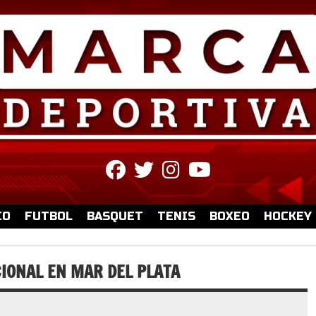
fab
fab
fab
fab
fa-
fa-
fa-
fa-
facebook
twitter
instagram
youtube
IO
FUTBOL
BASQUET
TENIS
BOXEO
HOCKEY
IONAL EN MAR DEL PLATA