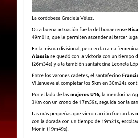
La cordobesa Graciela Vélez.
Otra buena actuación fue la del bonaerense
Ric
49m01s, que le permiten ascender al tercer lugar 
En la misma divisional, pero en la rama femenin
Alassia
se quedó con la victoria con un tiempo
(26m34s) y a la también santafecina Leonela Ló
Entre los varones cadetes, el santafecino
Franci
Villanueva al completar los 5km en 30m24s cont
Por el lado de las
mujeres U16,
la mendocina Agu
3Km con un crono de 17m59s, seguida por la san
Las más pequeñas que vieron acción fueron las
m
con la dorada con un tiempo de 19m21s, escoltad
Monin (19m49s).