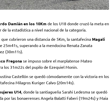
ardo Damián
en los 10Km
de los U18 donde cruzó la meta en
de la estadística a nivel nacional de la categoría.
a que cubrieron una distancia de 5Km, la santafecina
Magalí
 de 25m41s, superando a la mendocina Renata Zanata
pez (30m11s).
sco Fregona
se impuso sobre el marplatense Mateo
ra los 31m22s del pupilo de Ezequiel Monin.
stina Castellón se quedó cómodamente con la victoria en los
tafecina Milagros Kuriger Calvo (20m14s).
ujeres U14
, donde la santiagueña Sarahi Ledesma se quedó
a por las bonaerenses Angela Balatti Faberi (19m24s) y Maia