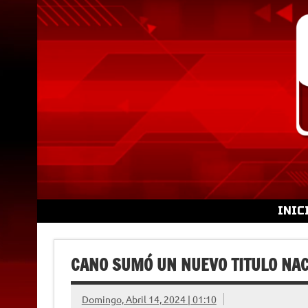
Skip
to
content
INIC
CANO SUMÓ UN NUEVO TITULO NAC
Domingo, Abril 14, 2024 | 01:10