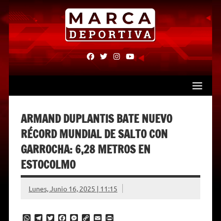
Skip
to
content
fab
fab
fab
fab
fa-
fa-
fa-
fa-
facebook
twitter
instagram
youtube
ARMAND DUPLANTIS BATE NUEVO
RÉCORD MUNDIAL DE SALTO CON
GARROCHA: 6,28 METROS EN
ESTOCOLMO
Lunes, Junio 16, 2025 | 11:15
W
T
T
F
M
C
E
P