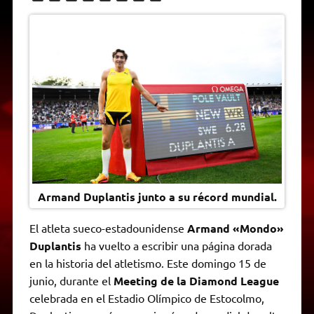
h
e
w
a
e
o
m
r
a
l
i
c
s
p
a
i
t
e
t
e
s
y
i
n
s
g
t
b
e
L
l
t
A
r
e
o
n
i
F
p
a
r
o
g
n
r
p
m
k
e
k
i
r
e
n
d
l
y
Armand Duplantis junto a su récord mundial.
El atleta sueco-estadounidense
Armand «Mondo»
Duplantis
ha vuelto a escribir una página dorada
en la historia del atletismo. Este domingo 15 de
junio, durante el
Meeting de la Diamond League
celebrada en el Estadio Olímpico de Estocolmo,