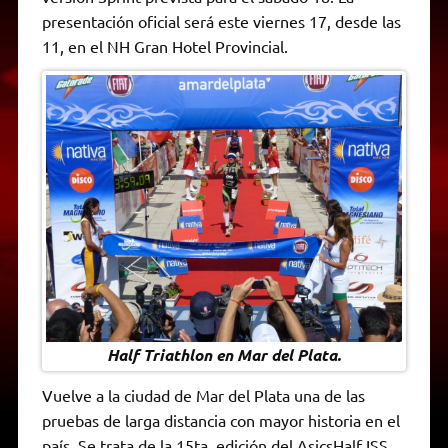
A
r
e
o
n
i
F
presentación oficial será este viernes 17, desde las
p
a
r
o
g
n
r
p
m
k
e
k
i
11, en el NH Gran Hotel Provincial.
r
e
n
d
l
y
Half Triathlon en Mar del Plata.
Vuelve a la ciudad de Mar del Plata una de las
pruebas de larga distancia con mayor historia en el
país. Se trata de la 15ta. edición del AsicsHalf ISS