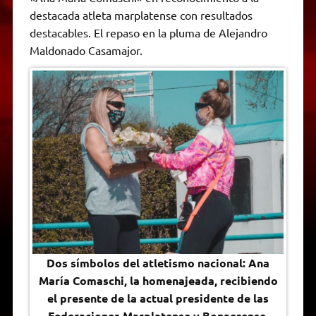
A
r
e
o
n
i
F
destacada atleta marplatense con resultados
p
a
r
o
g
n
r
p
m
k
e
k
i
destacables. El repaso en la pluma de Alejandro
r
e
Maldonado Casamajor.
n
d
l
y
Dos símbolos del atletismo nacional: Ana
María Comaschi, la homenajeada, recibiendo
el presente de la actual presidente de las
Federaciones Marplatense y Bonaerense,