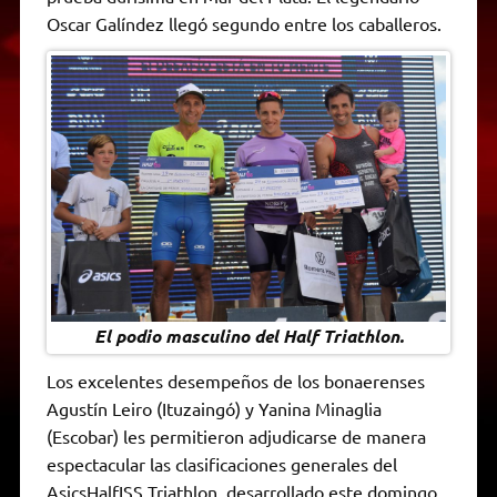
A
r
e
o
n
i
F
Oscar Galíndez llegó segundo entre los caballeros.
p
a
r
o
g
n
r
p
m
k
e
k
i
r
e
n
d
l
y
El podio masculino del Half Triathlon.
Los excelentes desempeños de los bonaerenses
Agustín Leiro (Ituzaingó) y Yanina Minaglia
(Escobar) les permitieron adjudicarse de manera
espectacular las clasificaciones generales del
AsicsHalfISS Triathlon, desarrollado este domingo