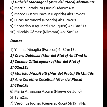
5) Gabriel Marangoni (Mar del Plata) 4h08m09s
6) Martín Larraburu (Junín) 4h09m49s
7) Mateo Bustos Pacaut (Laprida) 4h13m22s
8) Lucas Antonetti (Rosario) 4h13m26s
9) Sebastián Asquinazi (Neuquén) 4h13m51s
10) Nicolás Gómez (Miramar) 4h15m04s
Damas
1) Yanina Minaglia (Escobar) 4h32m13s
2) Clara Debiassi (Mar del Plata) 4h45m51s
3) Susana Oillataguerre (Mar del Plata)
5h02m28s
4) Mariela Mazzitelli (Mar del Plata) 5h12m16s
5) Ana Carolina Catellani (Mar del Plata)
5h18m09s
6) María Alfonsina Ascani (Nueve de Julio)
5h18m25s
7) Verónica Iuorno (General Roca) 5h19m44s