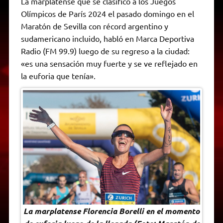
La marplatense que se clasificó a los Juegos
t
e
t
e
s
y
i
n
Olímpicos de París 2024 el pasado domingo en el
s
g
t
b
e
L
l
t
A
r
e
o
n
i
F
Maratón de Sevilla con récord argentino y
p
a
r
o
g
n
r
p
m
k
e
k
i
sudamericano incluido, habló en Marca Deportiva
r
e
Radio (FM 99.9) luego de su regreso a la ciudad:
n
d
«es una sensación muy fuerte y se ve reflejado en
l
la euforia que tenía».
y
La marplatense Florencia Borelli en el momento