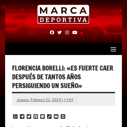
Skip
to
content
fab
fab
fab
fab
fa-
fa-
fa-
fa-
facebook
twitter
instagram
youtube
FLORENCIA BORELLI: «ES FUERTE CAER
DESPUÉS DE TANTOS AÑOS
PERSIGUIENDO UN SUEÑO»
Jueves, Febrero 22, 2024 | 11:01
W
T
T
F
M
C
E
P
h
e
w
a
e
o
m
r
a
l
i
c
s
p
a
i