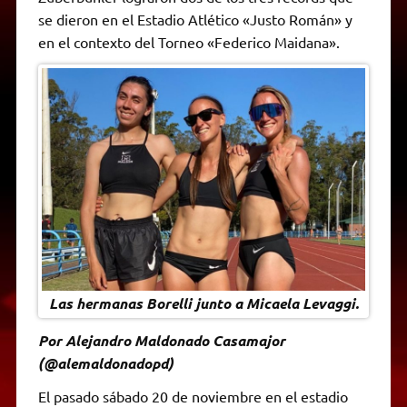
A
r
e
o
n
i
F
se dieron en el Estadio Atlético «Justo Román» y
p
a
r
o
g
n
r
p
m
k
e
k
i
en el contexto del Torneo «Federico Maidana».
r
e
n
d
l
y
Las hermanas Borelli junto a Micaela Levaggi.
Por Alejandro Maldonado Casamajor
(@alemaldonadopd)
El pasado sábado 20 de noviembre en el estadio