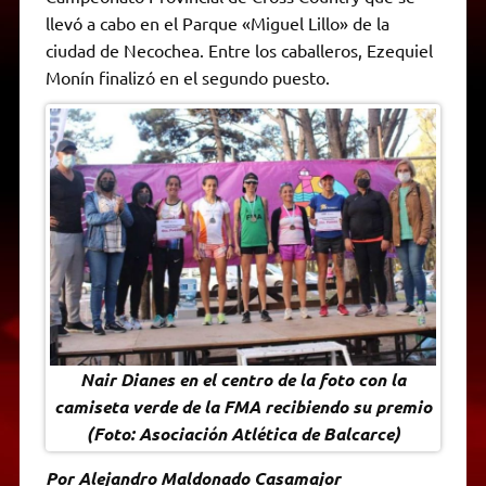
A
r
e
o
n
i
F
llevó a cabo en el Parque «Miguel Lillo» de la
p
a
r
o
g
n
r
p
m
k
e
k
i
ciudad de Necochea. Entre los caballeros, Ezequiel
r
e
Monín finalizó en el segundo puesto.
n
d
l
y
Nair Dianes en el centro de la foto con la
camiseta verde de la FMA recibiendo su premio
(Foto: Asociación Atlética de Balcarce)
Por Alejandro Maldonado Casamajor