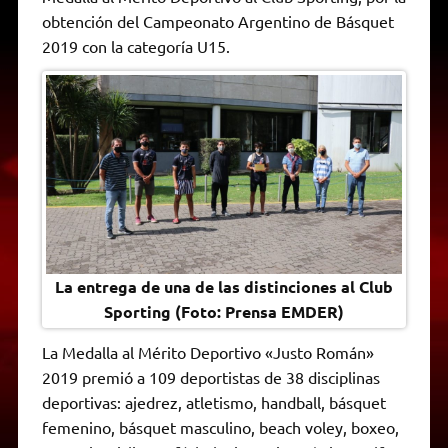
A
r
e
o
n
i
F
obtención del Campeonato Argentino de Básquet
p
a
r
o
g
n
r
p
m
k
e
k
i
2019 con la categoría U15.
r
e
n
d
l
y
La entrega de una de las distinciones al Club
Sporting (Foto: Prensa EMDER)
La Medalla al Mérito Deportivo «Justo Román»
2019 premió a 109 deportistas de 38 disciplinas
deportivas: ajedrez, atletismo, handball, básquet
femenino, básquet masculino, beach voley, boxeo,