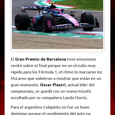
A
r
e
o
n
i
F
p
a
r
o
g
n
r
p
m
k
e
k
i
r
e
n
d
l
y
El
Gran Premio de Barcelona
tuvo emociones
recién sobre el final porque en un circuito muy
rápido para los Fórmula 1, el ritmo lo marcaron los
McLaren que volvieron a mostrar que están en un
gran momento.
Oscar Piastri
, actual líder del
campeonato, se quedó con un nuevo triunfo
escoltado por su compañero Lando Norris.
Para el argentino Colapinto no fue un buen
domingo porque el rendimiento del auto no