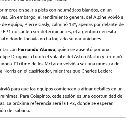
primeros en salir a pista con neumáticos blandos, en un
vas. Sin embargo, el rendimiento general del Alpine volvió a
de equipo, Pierre Gasly, culminó 13º, apenas por delante de
de FP1 no suelen ser determinantes, el argentino necesita
nato donde todavía no ha logrado sumar unidades.
ontar con
Fernando Alonso
, quien se ausentó por una
o Felipe Drugovich tomó el volante del Aston Martin y terminó
unoda. El ritmo de los McLaren volvió a ser una muestra del
a Norris en el clasificador, mientras que Charles Leclerc
 sirvió para que los equipos comiencen a afinar detalles en un
er mínimas. Para Colapinto, cada sesión es una oportunidad de
as. La próxima referencia será la FP2, donde se esperan
ción del sábado.