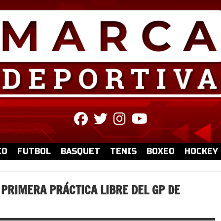
fab
fab
fab
fab
fa-
fa-
fa-
fa-
facebook
twitter
instagram
youtube
IO
FUTBOL
BASQUET
TENIS
BOXEO
HOCKEY
 PRIMERA PRÁCTICA LIBRE DEL GP DE