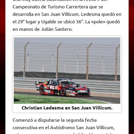
A
r
e
o
n
i
F
Campeonato de Turismo Carrertera que se
p
a
r
o
g
n
r
p
m
k
e
k
i
desarrolla en San Juan Villicum. Ledesma quedó en
r
e
el 29° lugar y Ugalde se ubicó 36°. La «pole» quedó
n
d
en manos de Julián Santero.
l
y
Christian Ledesma en San Juan Villicum.
Comenzó a disputarse la segunda fecha
consecutiva en el Autódromo San Juan Villicum,