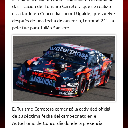
A
r
e
o
n
i
F
clasificación del Turismo Carretera que se realizó
p
a
r
o
g
n
r
p
m
k
e
k
i
esta tarde en Concordia. Lionel Ugalde, que vuelve
r
e
después de una fecha de ausencia, terminó 24°. La
n
d
pole fue para Julián Santero.
l
y
El Turismo Carretera comenzó la actividad oficial
de su séptima fecha del campeonato en el
Autódromo de Concordia donde la presencia