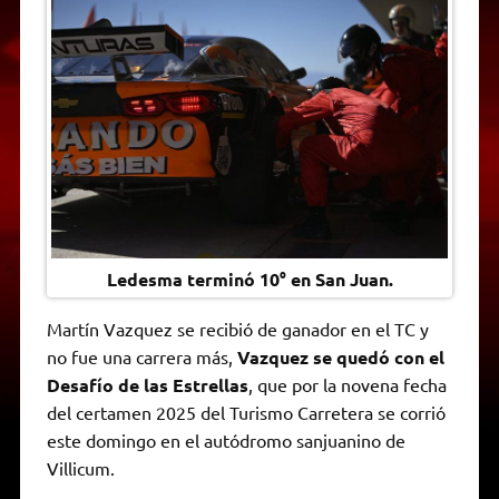
t
e
t
e
s
y
i
n
s
g
t
b
e
L
l
t
A
r
e
o
n
i
F
p
a
r
o
g
n
r
p
m
k
e
k
i
r
e
n
d
l
y
Ledesma terminó 10° en San Juan.
Martín Vazquez se recibió de ganador en el TC y
no fue una carrera más,
Vazquez se quedó con el
Desafío de las Estrellas
, que por la novena fecha
del certamen 2025 del Turismo Carretera se corrió
este domingo en el autódromo sanjuanino de
Villicum.