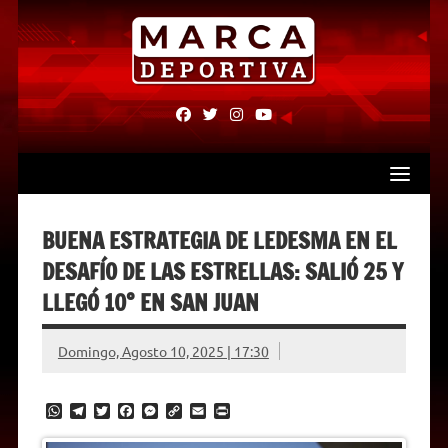
Skip
to
content
fab
fab
fab
fab
fa-
fa-
fa-
fa-
facebook
twitter
instagram
youtube
BUENA ESTRATEGIA DE LEDESMA EN EL
DESAFÍO DE LAS ESTRELLAS: SALIÓ 25 Y
LLEGÓ 10° EN SAN JUAN
Domingo, Agosto 10, 2025 | 17:30
W
T
T
F
M
C
E
P
h
e
w
a
e
o
m
r
a
l
i
c
s
p
a
i