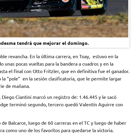
Ledesma tendrá que mejorar el domingo.
oble revancha. En la última carrera, en Toay, estuvo en la
ndo unas pocas vueltas para la bandera a cuadros y en la
ta el final con Otto Fritzler, que en definitiva fue el ganador.
a “pole” en la sesión clasificatoria, que le permite largar
erie de mañana.
, Diego Ciantini marcó un registro de: 1.46.445 y le sacó
odge terminó segundo, tercero quedó Valentín Aguirre con
to de Balcarce, luego de 60 carreras en el TC y luego de haber
 como uno de los favoritos para quedarse la victoria.