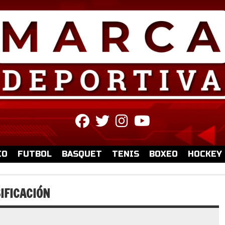
fab
fab
fab
fab
fa-
fa-
fa-
fa-
facebook
twitter
instagram
youtube
IO
FUTBOL
BASQUET
TENIS
BOXEO
HOCKEY
IFICACIÓN