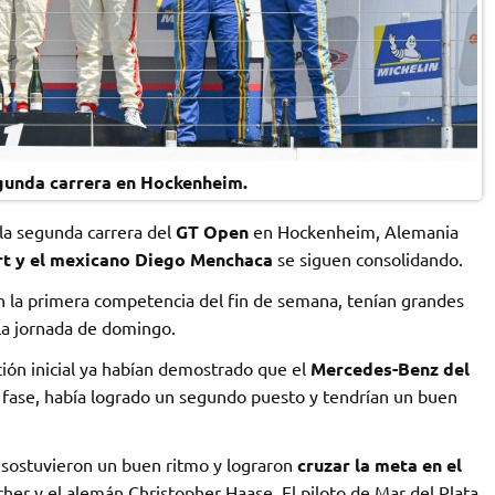
egunda carrera en Hockenheim.
 la segunda carrera del
GT Open
en Hockenheim, Alemania
rt y el mexicano Diego Menchaca
se siguen consolidando.
 la primera competencia del fin de semana, tenían grandes
 la jornada de domingo.
ción inicial ya habían demostrado que el
Mercedes-Benz del
fase, había logrado un segundo puesto y tendrían un buen
sostuvieron un buen ritmo y lograron
cruzar la meta en el
her y el alemán Christopher Haase. El piloto de Mar del Plata