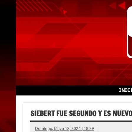
Skip
to
content
INIC
SIEBERT FUE SEGUNDO Y ES NUEVO
Domingo, Mayo 12, 2024 | 18:29