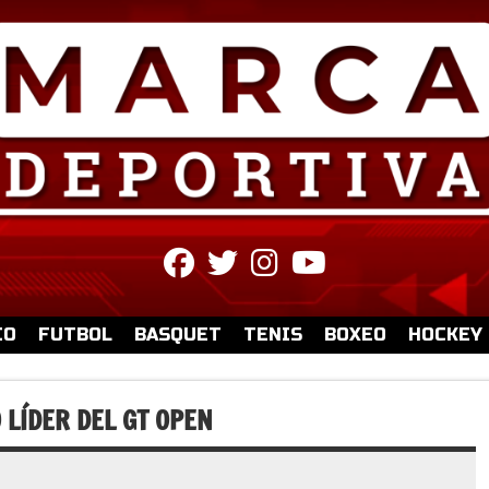
fab
fab
fab
fab
fa-
fa-
fa-
fa-
facebook
twitter
instagram
youtube
IO
FUTBOL
BASQUET
TENIS
BOXEO
HOCKEY
 LÍDER DEL GT OPEN