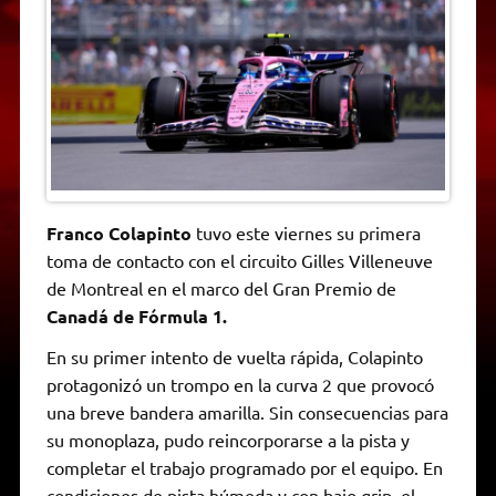
A
r
e
o
n
i
F
p
a
r
o
g
n
r
p
m
k
e
k
i
r
e
n
d
l
y
Franco Colapinto
tuvo este viernes su primera
toma de contacto con el circuito Gilles Villeneuve
de Montreal en el marco del Gran Premio de
Canadá de Fórmula 1.
En su primer intento de vuelta rápida, Colapinto
protagonizó un trompo en la curva 2 que provocó
una breve bandera amarilla. Sin consecuencias para
su monoplaza, pudo reincorporarse a la pista y
completar el trabajo programado por el equipo. En
condiciones de pista húmeda y con bajo grip, el